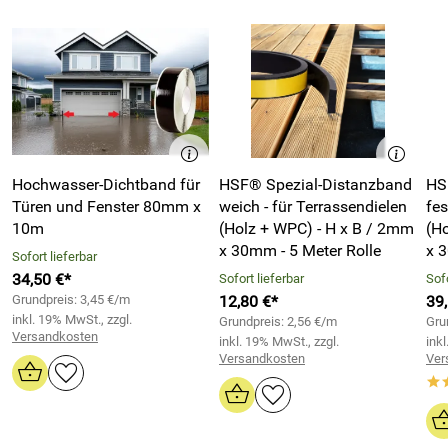
Hochwasser-Dichtband für
HSF® Spezial-Distanzband
HS
Türen und Fenster 80mm x
weich - für Terrassendielen
fes
10m
(Holz + WPC) - H x B / 2mm
(Holz
x 30mm - 5 Meter Rolle
x 
Sofort lieferbar
34,50 €*
Sofort lieferbar
Sofo
Grundpreis: 3,45 €/m
12,80 €*
39
inkl. 19% MwSt., zzgl.
Grundpreis: 2,56 €/m
Gru
Versandkosten
inkl. 19% MwSt., zzgl.
inkl
Versandkosten
Ver
*