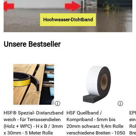
Hochwasser-Dichtband
Unsere Bestseller
HSF® Spezial- Distanzband
HSF Quellband /
EP
weich - für Terrassendielen
Kompriband - 5mm bis
ein
(Holz + WPC) - H x B / 3mm
20mm schwarz 9,4m Rolle
Rolle - 10
x 30mm - 5 Meter Rolle
verschiedene Breiten - 1050
Bre