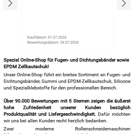
en
te
ion,
us
t
Kaufdatum: 01.07.2026
Kaufda
ne
Bewertungsdatum: 26.07.2026
Bewert
reis
 in
Spezial Online-Shop für Fugen- und Dichtungsbänder sowie
Wir
EPDM Zellkautschuk!
Unser Online-Shop führt ein breites Sortiment an Fugen- und
Dichtungsbänder, Gummi und EPDM-Zellkautschuk, Silicone
und Spezialklebstoffe für den professionellen Bereich.
Über 90.000 Bewertungen mit 5 Sternen zeigen die äußerst
hohe Zufriedenheit unserer Kunden bezüglich
Produktqualität und Liefergeschwindigkeit.
Dafür möchten
wir uns bei allen Kunden recht herzlich bedanken.
Zwei moderne Rollenschneidemaschinen