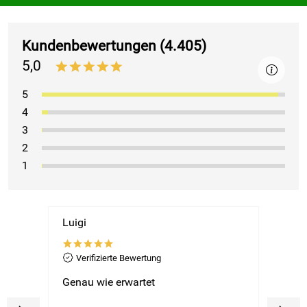
Kundenbewertungen
(4.405)
5,0
*****
5
4
3
2
1
Luigi
Seba
*****
**
Verifizierte Bewertung
Ver
für
Genau wie erwartet
Das F
von
zu ve