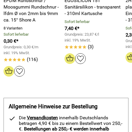
EPDM Rundschnur /
Emaille,
EGOSILICON 151
2H Ac
Moosgummi Rundschnur -
Sanitärsilikon - transparent
pla
Edelstahl,
lfdm Ø von 2mm bis 9mm
- 310ml Kartusche
Ei
Hart-PVC,
ca. 15° Shore A
- 3
Sofort lieferbar
Polyester,
7,40 €*
8 Varianten
Sofo
Keramik,
Sofort lieferbar
Grundpreis: 23,87 €/l
2,3
Fliesen,
inkl. 19% MwSt.
0,30 €*
Grun
(3)
ink
Grundpreis: 0,30 €/m
*****
Polyacrylat,
inkl. 19% MwSt.
Polycarbonat,
(116)
*****
Porzellan, ...
Anwendungsgebiete
EGOSILICON 151 Sanitärsilikon - weiß -
300ml Kartusche
:
Dauerhaftes Abdichten von Rand- und Anschlussfugen im
Allgemeine Hinweise zur Bestellung
Sanitärbereich, sowie vielen anderen Bereichen. EGO 151
Sanitärsilikone hat eine ausgezeichnete und sehr lange
Die
Versandkosten
innerhalb Deutschlands
Haftung auf enorm vielen Materialien. Deshalb wird dieser
betragen 4,90 € bis zu einem Bestellwert von 250,-
hochwertige Silikon gerne im Sanitär-Handwerk, als auch in
€.
Bestellungen ab 250,- € werden innerhalb