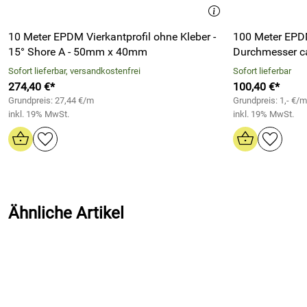
Schnelle Lieferung, ware wie bestellt
10 Meter EPDM Vierkantprofil ohne Kleber -
100 Meter EP
Kaufdatum: 08.06.2026
15° Shore A - 50mm x 40mm
Durchmesser ca
Bewertungsdatum: 18.06.2026
Sofort lieferbar, versandkostenfrei
Sofort lieferbar
Volkmar
Verifizierte Bewertung
*****
274,40 €*
100,40 €*
Sehr kompetente Beratung und schnelle Lieferung! Der Kleber
Grundpreis: 27,44 €/m
Grundpreis: 1,- €/m
inkl. 19% MwSt.
inkl. 19% MwSt.
Bin mehr als zufrieden!
Kaufdatum: 02.04.2026
Bewertungsdatum: 13.04.2026
Schmidt
Verifizierte Bewertung
*****
Alles bestens !
Ähnliche Artikel
Kaufdatum: 23.03.2026
Bewertungsdatum: 03.04.2026
Romy
Verifizierte Bewertung
*****
Zutreffende Beratung, schnelle Lieferung, keine Beanstandun
Kaufdatum: 20.03.2026