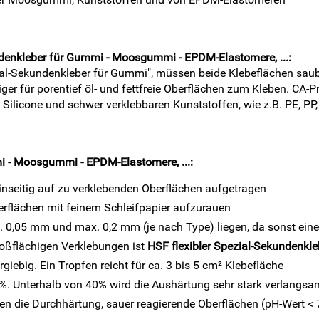
undenkleber für Gummi - Moosgummi - EPDM-Elastomere, ...
:
ial-Sekundenkleber für Gummi", müssen beide Klebeflächen saube
 für porentief öl- und fettfreie Oberflächen zum Kleben. CA-Pr
 Silicone und schwer verklebbaren Kunststoffen, wie z.B. PE, PP
mi - Moosgummi - EPDM-Elastomere, ...
:
inseitig auf zu verklebenden Oberflächen aufgetragen
erflächen mit feinem Schleifpapier aufzurauen
. 0,05 mm und max. 0,2 mm (je nach Type) liegen, da sonst eine 
oßflächigen Verklebungen ist
HSF flexibler Spezial-Sekundenkl
iebig. Ein Tropfen reicht für ca. 3 bis 5 cm² Klebefläche
0%. Unterhalb von 40% wird die Aushärtung sehr stark verlangsam
en die Durchhärtung, sauer reagierende Oberflächen (pH-Wert < 