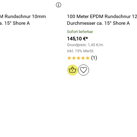
DM Rundschnur 10mm
100 Meter EPDM Rundschnur 
. 15° Shore A
Durchmesser ca. 15° Shore A
Sofort lieferbar
145,10 €*
 hat das Moosgummi sehr gut verklebt, gutes Produkt.
Grundpreis: 1,45 €/m
inkl. 19% MwSt.
(1)
*****
g