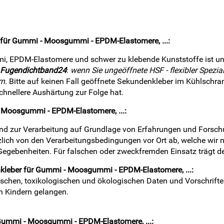
r für Gummi - Moosgummi - EPDM-Elastomere, ...
:
i, EPDM-Elastomere und schwer zu klebende Kunststoffe ist un
 Fugendichtband24
:
wenn Sie ungeöffnete HSF - flexibler Spezia
n.
Bitte auf keinen Fall geöffnete Sekundenkleber im Kühlschra
chnellere Aushärtung zur Folge hat.
- Moosgummi - EPDM-Elastomere, ...
:
 und zur Verarbeitung auf Grundlage von Erfahrungen und Forsc
zlich von den Verarbeitungsbedingungen vor Ort ab, welche wir n
egebenheiten. Für falschen oder zweckfremden Einsatz trägt der
enkleber für Gummi - Moosgummi - EPDM-Elastomere, ...
:
nischen, toxikologischen und ökologischen Daten und Vorschrifte
n Kindern gelangen.
r Gummi - Moosgummi - EPDM-Elastomere, ...
: