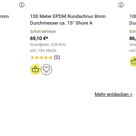
12mm
100 Meter EPDM Rundschnur 8mm
10
Durchmesser ca. 15° Shore A
Du
Sofort lieferbar
Sofo
69,10 €*
86
Grundpreis: 0,69 €/m
Gru
inkl. 19% MwSt.
ink
(2)
*****
Mehr entdecken >