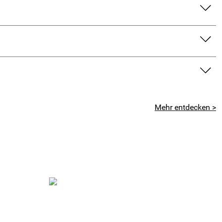
Mehr entdecken >
 einen auseinander geschnittenen O-Ring kleben, wenn er
ließend geklebten O-Ring so lange ziehen, bis er reißt,
er des Mountain-Bikes kommt. Viele Biker nehmen Backpapier