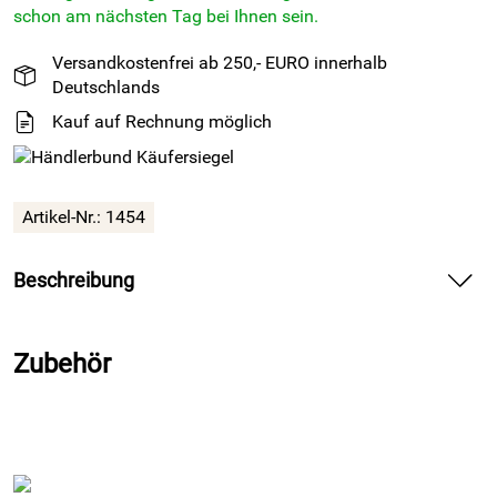
schon am nächsten Tag bei Ihnen sein.
Versandkostenfrei ab 250,- EURO innerhalb
Deutschlands
Kauf auf Rechnung möglich
Artikel-Nr.: 1454
Beschreibung
2H SIL E Sanitär- und Fliesen-
Silikon
- felsgrau 531 - 310ml
Kartusche
Zubehör
2H SIL E felsgrau 531 ist ein elastischer 1K-
Silikon
-
Dichtstoff. Wegen seiner hervorragenden Eigenschaften
wird unser Sanitär- oder Fliesensilikon häufig von
Handwerkern eingesetzt.