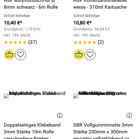
HSF Butylrundschnur Ø
HSF Konstruktionskleber
8mm schwarz - 6m Rolle
weiss - 310ml Kartusche
Sofort lieferbar
Sofort lieferbar
10,40 €*
10,80 €*
Grundpreis: 1,73 €/m
Grundpreis: 34,84 €/l
inkl. 19% MwSt.
inkl. 19% MwSt.
(37)
(2)
*****
*****
Doppelseitiges Klebeband
SBR Vollgummimatte 3mm
3mm Stärke 10m Rolle
Stärke 200mm x 300mm
verschiedene Breiten -
einseitig selbstklebend ca.