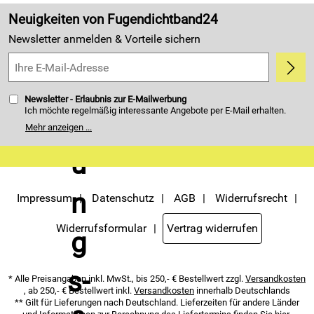
Made in Germany
Neuigkeiten von Fugendichtband24
Kundenbewertungen (4.405)
Newsletter anmelden & Vorteile sichern
5,0/5
*****
Newsletter - Erlaubnis zur E-Mailwerbung
Ich möchte regelmäßig interessante Angebote per E-Mail erhalten.
Meine E-Mail-Adresse wird nicht an andere Unternehmen
Mehr anzeigen ...
weitergegeben. Zu statistischen Zwecken wird in anonymer Form
ausgewertet, welche Links im Newsletter geklickt werden. Dabei ist
nicht erkennbar, welche konkrete Person geklickt hat. Diese
Einwilligung zur Nutzung meiner E-Mail- Adresse für Werbezwecke
kann ich jederzeit mit Wirkung für die Zukunft widerrufen. Die
Möglichkeit hierzu finden Sie unter dem Link "Newsletter" im
Servicemenü unten rechts, oder indem Sie den Link "Abmelden" am
Impressum
Datenschutz
AGB
Widerrufsrecht
Ende des Newsletters anklicken. Die
Datenschutzerklärung
habe ich
zur Kenntnis genommen.
Widerrufsformular
Vertrag widerrufen
* Alle Preisangaben inkl. MwSt., bis 250,- € Bestellwert zzgl.
Versandkosten
, ab 250,- € Bestellwert inkl.
Versandkosten
innerhalb Deutschlands
** Gilt für Lieferungen nach Deutschland. Lieferzeiten für andere Länder