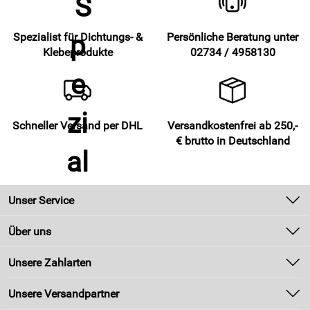
Spezialist für Dichtungs- &
Persönliche Beratung unter
Klebeprodukte
02734 / 4958130
Schneller Versand per DHL
Versandkostenfrei ab 250,-
€ brutto in Deutschland
Unser Service
Kontakt
Über uns
Newsletter
Unsere Bestseller
Unsere Zahlarten
Zahlung und Versand
Marken
Kundenlogin
Unsere Versandpartner
Neu