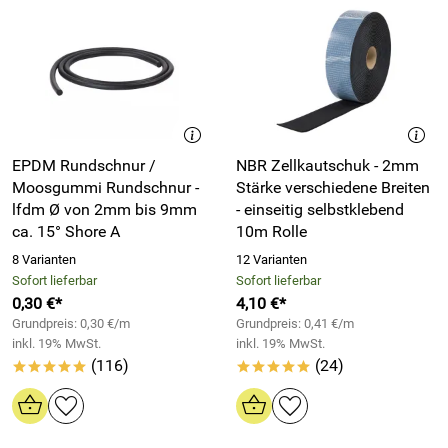
EPDM Rundschnur /
NBR Zellkautschuk - 2mm
Moosgummi Rundschnur -
Stärke verschiedene Breiten
lfdm Ø von 2mm bis 9mm
- einseitig selbstklebend
ca. 15° Shore A
10m Rolle
8 Varianten
12 Varianten
Sofort lieferbar
Sofort lieferbar
0,30 €*
4,10 €*
Grundpreis: 0,30 €/m
Grundpreis: 0,41 €/m
inkl. 19% MwSt.
inkl. 19% MwSt.
(116)
(24)
*****
*****