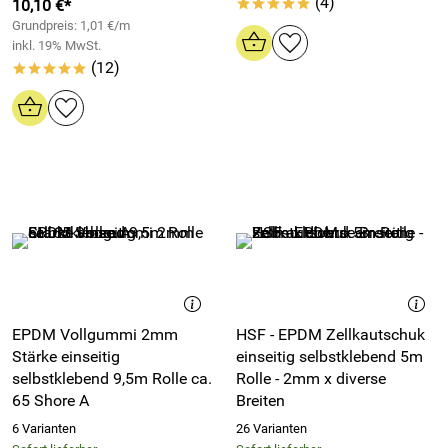
(4)
10,10 €*
*****
Grundpreis: 1,01 €/m
inkl. 19% MwSt.
(12)
*****
EPDM Vollgummi 2mm
HSF - EPDM Zellkautschuk
Stärke einseitig
einseitig selbstklebend 5m
selbstklebend 9,5m Rolle ca.
Rolle - 2mm x diverse
65 Shore A
Breiten
6 Varianten
26 Varianten