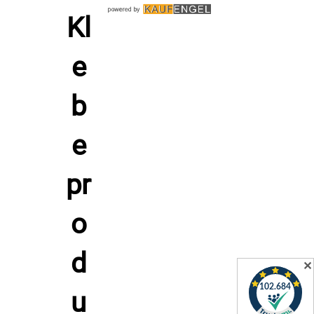
Abdichtung gegen Zugluft und Feuchtigkeit.
Einige Nutzer heben die hohe Flexibilität des Materials
hervor, die auch bei niedrigen Temperaturen erhalten bleibt.
Verarbeitung HSF - EPDM Zellkautschuk Dichtungsband
Vor dem Aufkleben der Zellkautschuk Streifen sollte der
Untergrund absolut fettfrei, staubfrei, sauber, sowie
lufttrocken sein. Wir empfehlen bei empfindlichen
Materialien immer einen Test an Reststücken. So können
Sie testen, ob der Kleber empfindliche Oberflächen angreift.
Zum Entfetten empfehlen wir unseren WEKEM WS 2000
Profi Sprühreiniger (siehe unten "Passend dazu") - einfach
gleich mit bestellen.
Ziehen Sie die gelbe Montagehilfe (Kunststofffolie) vom
✕
Zellkautschuk ab. Wenn Sie den EPDM-Zellkautschuk-
Streifen über eine größere Länge aufkleben, empfehlen wir
die Montagehilfe nach und nach weiter zu entfernen. Sie