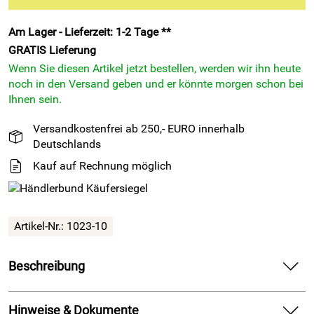
Am Lager - Lieferzeit: 1-2 Tage **
GRATIS
Lieferung
Wenn Sie diesen Artikel jetzt bestellen, werden wir ihn heute
noch in den Versand geben und er könnte morgen schon bei
Ihnen sein.
Versandkostenfrei ab 250,- EURO innerhalb
Deutschlands
Kauf auf Rechnung möglich
Artikel-Nr.:
1023-10
Beschreibung
HSF - EPDM Zellkautschuk Dichtungsband einseitig
selbstklebend 5m Rolle - 5mm x diverse Breiten
Hinweise & Dokumente