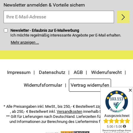
Kundenbewertungen (4.405)
Newsletter anmelden & Vorteile sichern
5,0/5
*****
Newsletter - Erlaubnis zur E-Mailwerbung
Ich möchte regelmäßig interessante Angebote per E-Mail erhalten.
Meine E-Mail-Adresse wird nicht an andere Unternehmen
Mehr anzeigen ...
weitergegeben. Zu statistischen Zwecken wird in anonymer Form
ausgewertet, welche Links im Newsletter geklickt werden. Dabei ist
nicht erkennbar, welche konkrete Person geklickt hat. Diese
Einwilligung zur Nutzung meiner E-Mail- Adresse für Werbezwecke
kann ich jederzeit mit Wirkung für die Zukunft widerrufen. Die
Möglichkeit hierzu finden Sie unter dem Link "Newsletter" im
Servicemenü unten rechts, oder indem Sie den Link "Abmelden" am
Impressum
Datenschutz
AGB
Widerrufsrecht
Ende des Newsletters anklicken. Die
Datenschutzerklärung
habe ich
zur Kenntnis genommen.
Widerrufsformular
Vertrag widerrufen
✕
* Alle Preisangaben inkl. MwSt., bis 250,- € Bestellwert zzgl.
Versandkosten
, ab 250,- € Bestellwert inkl.
Versandkosten
innerhalb Deutschlands
** Gilt für Lieferungen nach Deutschland. Lieferzeiten für andere Länder
und Informationen zur Berechnung des Liefertermins finden Sie
hier
.