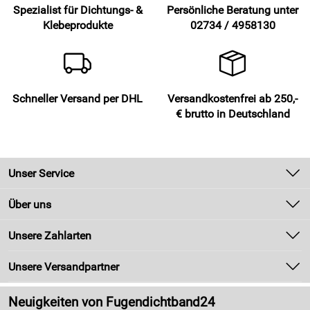
Spezialist für Dichtungs- &
Persönliche Beratung unter
Michael
*****
Klebeprodukte
02734 / 4958130
Verifizierte Bewertung
Alles sehr schnell geliefert. Material ok.
Kaufdatum: 28.09.2021
Bewertungsdatum: 09.10.2021
Schneller Versand per DHL
Versandkostenfrei ab 250,-
€ brutto in Deutschland
Matthias
*****
Verifizierte Bewertung
Schnelle Lieferung, gute Qualität des Bandes. Bin sehr
zufrieden.
Unser Service
Kaufdatum: 09.02.2021
Kontakt
Bewertungsdatum: 21.02.2021
Über uns
Newsletter
Unsere Bestseller
Unsere Zahlarten
Alle Bewertungen anschauen
Zahlung und Versand
Marken
Kundenlogin
Unsere Versandpartner
Neu
Made in Germany
Neuigkeiten von Fugendichtband24