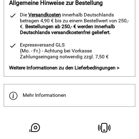
Allgemeine Hinweise zur Bestellung
Wie immer sehr zufrieden!
Kaufdatum: 27.03.2022
Die
Versandkosten
innerhalb Deutschlands
Bewertungsdatum: 08.04.2022
betragen 4,90 € bis zu einem Bestellwert von 250,-
€.
Bestellungen ab 250,- € werden innerhalb
Marko
Deutschlands versandkostenfrei geliefert.
*****
Verifizierte Bewertung
Expressversand GLS
Nach nun zwei Bestellungen kann ich die ausgezeichnete
(Mo. - Fr.)
- Achtung bei Vorkasse
Qualität bestätigen.
Zahlungseingang notwendig zzgl. 7,50 €
Es handelte sich aus meiner Sicht ausschließlich um neu
Weitere Informationen zu den Lieferbedingungen >
produzierte Ware. Das erkennt man an der Haftung der
Schutzfolie und dem anfänglichen Geruch.
Der Preis ist den Produkten vollkommen angemessen.
Mehr Informationen
Achtung! Beim Bestellen unbedingt die richtige
Materialstärke ermitteln, da zu dickes Material beim
Schließen durch Scherbewegungen weggedrückt werden
kann.
Kaufdatum: 24.11.2021
Bewertungsdatum: 05.12.2021