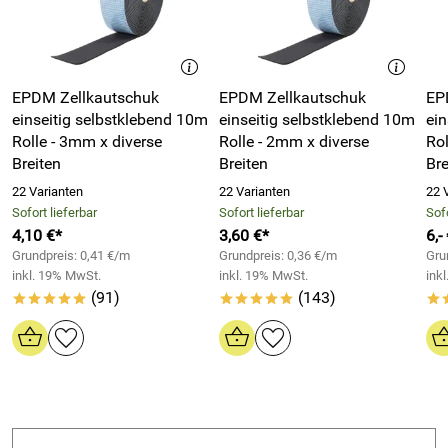
alle meine Erwartungen. Vielen Dank
Oberflächen wie Schäumen und PE- bzw. PP-Folien.
Kaufdatum: 10.04.2025
Träger: PES/PVA Gittergelege
Bewertungsdatum: 04.05.2025
Interliner: Polyolefin-Folie weiss
BASt
Gesamtstärke: 0,08mm
EPDM Zellkautschuk
EPDM Zellkautschuk
EP
*****
Verifizierte Bewertung
einseitig selbstklebend 10m
einseitig selbstklebend 10m
ein
Klebekraft (In Anlehnung an AFERA 5001): mind.
Rolle - 3mm x diverse
Rolle - 2mm x diverse
Rol
18N/25mm (Kontaktzeit 1h)
sehr zufrieden super schnelle Bearbeitung würde jederzeit
Breiten
Breiten
Bre
wieder einkaufen
22 Varianten
22 Varianten
22 
Kaufdatum: 23.12.2023
Sofort lieferbar
Sofort lieferbar
Sofo
Bewertungsdatum: 02.01.2024
Hersteller: Fugendichtband24 GmbH, Hommeswiese 43
4,10 €*
3,60 €*
6,-
57258 Freudenberg, www.fugendichtband24.com
Grundpreis: 0,41 €/m
Grundpreis: 0,36 €/m
Gru
Zufriedener
*****
Verantwortliche Person: vertr. d. d. Geschäftsführer Reiner
inkl. 19% MwSt.
inkl. 19% MwSt.
ink
Verifizierte Bewertung
Schneider, Hommeswiese 43 57258 Freudenberg,
(91)
(143)
*****
*****
*
1a Ware
Kaufdatum: 13.10.2022
Bewertungsdatum: 23.10.2022
Tamme
*****
Verifizierte Bewertung