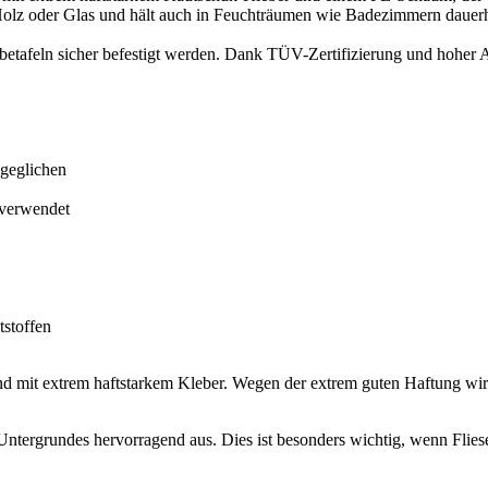
ys und Produktmuster in der Werbemittelindustrie
 und der Elektroindustrie
bau.
hiedene Breiten:
olle - verschiedene Breiten
Kälte geschützt aufzubewahren. Auf diese Weise erhalten Sie die hohe
denberg, www.fugendichtband24.com
der, Hommeswiese 43 57258 Freudenberg,