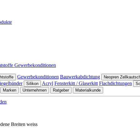
tstoffe
Gewerbekonditionen
Gewerbekonditionen
Bauwerkabdichtung
htstoffe
Neopren Zellkautsc
iegelbänder
Acryl
Fensterkitt / Glaserkitt
Flachdichtungen
Silikon
So
Marken
Unternehmen
Ratgeber
Materialkunde
den