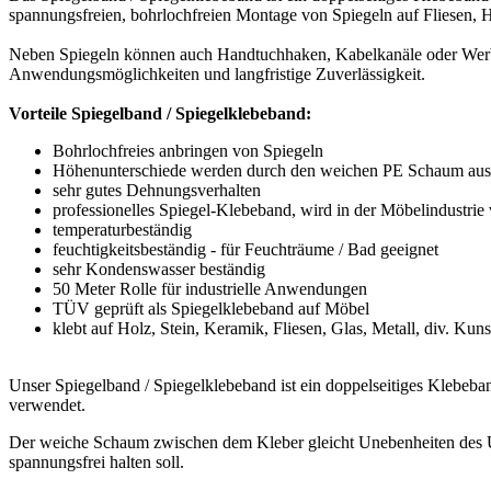
zur Befestigung von Typ- und Leistungsschildern sowie Displa
zur Befestigung von Blenden und Halter im Haushaltsgerätebau
zur Befestigung von Blenden und Haltern im Messe und Laden
Technische Daten Spiegel-Klebeband - 1mm Stärke, weiss - versc
Träger: Polyethylen-Schaum
Trägerdicke: 1mm
Gesamtdicke: 1,1mm
Rollenlänge: 50 Meter
Klebebasis: Synthese Kautschuk Lösemittelbasis
Klebekraft N/25mm: >17 (Schaumspaltung)
Haftvermögen h/23°C: >300
Temperaturbeständigkeit: -40°C bis +60°C
UV-Beständigkeit: begrenzt
Witterungsbeständigkeit: begrenzt
Aufbewahrung von Spiegelband - 1mm Stärke, weiss - 50 Meter R
Wir empfehlen das Spiegelband trocken, vor Sonneneinstrahlung und 
Hersteller: Fugendichtband24 GmbH, Hommeswiese 43 57258 Freu
Verantwortliche Person: vertr. d. d. Geschäftsführer Reiner Schnei
Hinweise & Dokumente