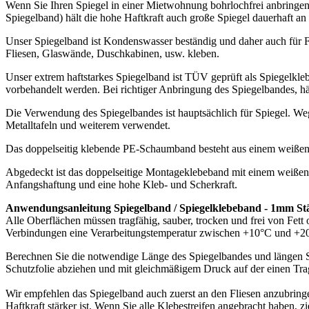
Dokumente zum Download:
Produktdatenblatt Spiegelklebeband (1.033kB)
Bewertungen
*****
(1)
5,0
*****
5
4
3
2
1
Wolfgang
*****
Verifizierte Bewertung
Sehr gute Qualität, klebt hervorragend. 66m reichen ein Leben lang (
Kaufdatum: 02.09.2015
Bewertungsdatum: 14.09.2015
Ähnliche Artikel
Sprossenband 2mm Stärke 10m Rolle verschiedene B