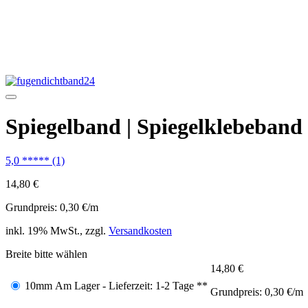
Bohrlochfreies anbringen von Spiegeln
Höhenunterschiede werden durch den weichen PE Schaum aus
sehr gutes Dehnungsverhalten
professionelles Spiegel-Klebeband, wird in der Möbelindustrie
temperaturbeständig
feuchtigkeitsbeständig - für Feuchträume / Bad geeignet
sehr Kondenswasser beständig
50 Meter Rolle für industrielle Anwendungen
TÜV geprüft als Spiegelklebeband auf Möbel
klebt auf Holz, Stein, Keramik, Fliesen, Glas, Metall, div. Kuns
Unser Spiegelband / Spiegelklebeband ist ein doppelseitiges Klebeb
verwendet.
Der weiche Schaum zwischen dem Kleber gleicht Unebenheiten des Unt
spannungsfrei halten soll.
Wenn Sie Ihren Spiegel in einer Mietwohnung bohrlochfrei anbringen 
Spiegelband) hält die hohe Haftkraft auch große Spiegel dauerhaft an
Unser Spiegelband ist Kondenswasser beständig und daher auch für F
Fliesen, Glaswände, Duschkabinen, usw. kleben.
Unser extrem haftstarkes Spiegelband ist TÜV geprüft als Spiegelkle