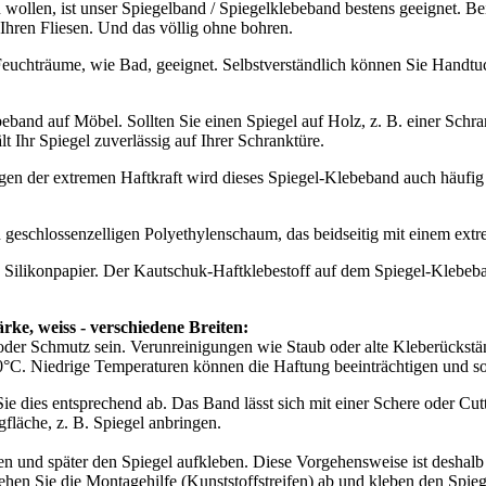
10m hätten mir ausgereicht)
reiten und Farben