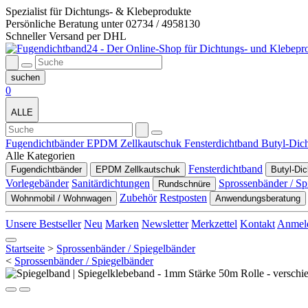
Spezialist für Dichtungs- & Klebeprodukte
Persönliche Beratung unter 02734 / 4958130
Schneller Versand per DHL
0
ALLE
Fugendichtbänder
EPDM Zellkautschuk
Fensterdichtband
Butyl-Dich
Alle Kategorien
Fensterdichtband
Fugendichtbänder
EPDM Zellkautschuk
Butyl-Dic
Vorlegebänder
Sanitärdichtungen
Sprossenbänder / Sp
Rundschnüre
Zubehör
Restposten
Wohnmobil / Wohnwagen
Anwendungsberatung
Unsere Bestseller
Neu
Marken
Newsletter
Merkzettel
Kontakt
Anmel
Startseite
>
Sprossenbänder / Spiegelbänder
<
Sprossenbänder / Spiegelbänder