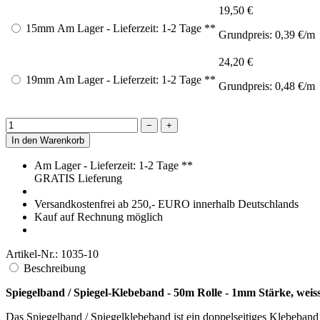
vorbehandelt werden. Bei richtiger Anbringung des Spiegelbandes, hält
Die Verwendung des Spiegelbandes ist hauptsächlich für Spiegel. W
Metalltafeln und weiterem verwendet.
Das doppelseitig klebende PE-Schaumband besteht aus einem weißen ge
Abgedeckt ist das doppelseitige Montageklebeband mit einem weißen 
Anfangshaftung und eine hohe Kleb- und Scherkraft.
Anwendungsanleitung Spiegelband / Spiegelklebeband - 1mm Stär
Alle Oberflächen müssen tragfähig, sauber, trocken und frei von Fett
Verbindungen eine Verarbeitungstemperatur zwischen +10°C und +20°
Berechnen Sie die notwendige Länge des Spiegelbandes und längen Sie
Schutzfolie abziehen und mit gleichmäßigem Druck auf der einen Trag
Wir empfehlen das Spiegelband auch zuerst an den Fliesen anzubringe
Haftkraft stärker ist. Wenn Sie alle Klebestreifen angebracht haben, z
Anwendungsgebiete Spiegel-Klebeband - 1mm Stärke, weiss - ver
Spiegelband zur Montage von Spiegel in der Möbelindustrie
Kleben von Spiegel in Bädern und Sanitärbereich
konstruktives Kleben von Aluminium-, Stahl und GFK-Außenha