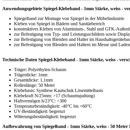
8 Varianten
Sofort lieferbar
3,50 €*
Grundpreis: 0,35 €/m
inkl. 19% MwSt.
*****
(4)