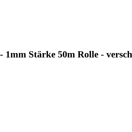
geglichen
 verwendet
tstoffen
and mit extrem haftstarkem Kleber. Wegen der extrem guten Haftung wir
ergrundes hervorragend aus. Dies ist besonders wichtig, wenn Fliesen
wollen, ist unser Spiegelband / Spiegelklebeband bestens geeignet. Be
 Ihren Fliesen. Und das völlig ohne bohren.
euchträume, wie Bad, geeignet. Selbstverständlich können Sie Handtuc
beband auf Möbel. Sollten Sie einen Spiegel auf Holz, z. B. einer Sch