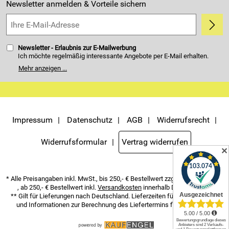
Kundenbewertungen (4.405)
Newsletter anmelden & Vorteile sichern
5,0/5
*****
Newsletter - Erlaubnis zur E-Mailwerbung
Ich möchte regelmäßig interessante Angebote per E-Mail erhalten.
Meine E-Mail-Adresse wird nicht an andere Unternehmen
Mehr anzeigen ...
weitergegeben. Zu statistischen Zwecken wird in anonymer Form
ausgewertet, welche Links im Newsletter geklickt werden. Dabei ist
nicht erkennbar, welche konkrete Person geklickt hat. Diese
Einwilligung zur Nutzung meiner E-Mail- Adresse für Werbezwecke
kann ich jederzeit mit Wirkung für die Zukunft widerrufen. Die
Möglichkeit hierzu finden Sie unter dem Link "Newsletter" im
Servicemenü unten rechts, oder indem Sie den Link "Abmelden" am
Impressum
Datenschutz
AGB
Widerrufsrecht
Ende des Newsletters anklicken. Die
Datenschutzerklärung
habe ich
zur Kenntnis genommen.
Widerrufsformular
Vertrag widerrufen
✕
* Alle Preisangaben inkl. MwSt., bis 250,- € Bestellwert zzgl.
Versandkosten
, ab 250,- € Bestellwert inkl.
Versandkosten
innerhalb Deutschlands
** Gilt für Lieferungen nach Deutschland. Lieferzeiten für andere Länder
und Informationen zur Berechnung des Liefertermins finden Sie
hier
.