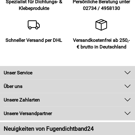
Spezialist für Dichtungs- &
Persönliche Beratung unter
Klebeprodukte
02734 / 4958130
Schneller Versand per DHL
Versandkostenfrei ab 250,-
€ brutto in Deutschland
Unser Service
Kontakt
Über uns
Newsletter
Unsere Bestseller
Unsere Zahlarten
Zahlung und Versand
Marken
Kundenlogin
Unsere Versandpartner
Neu
Made in Germany
Neuigkeiten von Fugendichtband24