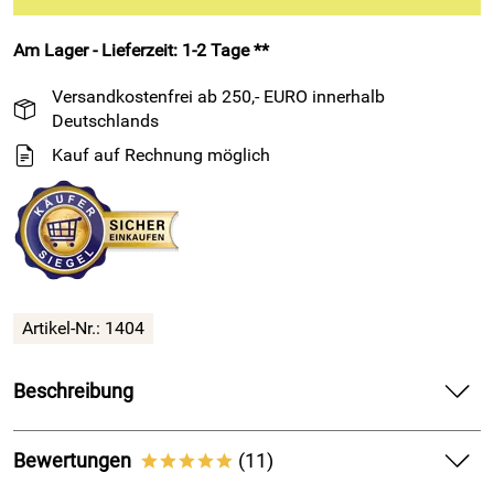
Am Lager - Lieferzeit: 1-2 Tage **
Versandkostenfrei ab 250,- EURO innerhalb
Deutschlands
Kauf auf Rechnung möglich
Artikel-Nr.: 1404
Beschreibung
Spezial Anti-Dröhn-Matte - Bitumen Dämmmatte
selbstklebend
Bewertungen
(11)
*****