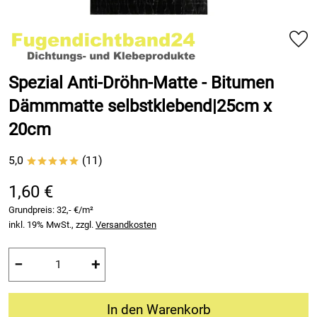
Spezial Anti-Dröhn-Matte - Bitumen
Dämmmatte selbstklebend|25cm x
20cm
5,0
(11)
*****
1,60 €
Grundpreis:
32,- €/m²
inkl. 19% MwSt., zzgl.
Versandkosten
−
+
In den Warenkorb