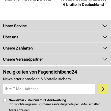
€ brutto in Deutschland
Unser Service
Kontakt
Über uns
Newsletter
Unsere Bestseller
Unsere Zahlarten
Zahlung und Versand
Marken
Kundenlogin
Unsere Versandpartner
Neu
Made in Germany
Neuigkeiten von Fugendichtband24
Kundenbewertungen (4.405)
Newsletter anmelden & Vorteile sichern
5,0/5
*****
Newsletter - Erlaubnis zur E-Mailwerbung
Ich möchte regelmäßig interessante Angebote per E-Mail erhalten.
Meine E-Mail-Adresse wird nicht an andere Unternehmen
Mehr anzeigen ...