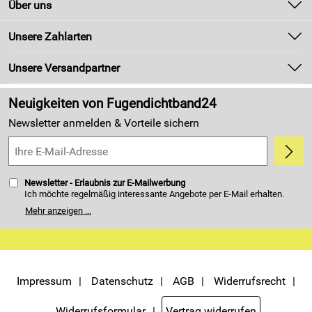
Über uns
Newsletter
Unsere Bestseller
Unsere Zahlarten
Zahlung und Versand
Marken
Kundenlogin
Unsere Versandpartner
Neu
Made in Germany
Neuigkeiten von Fugendichtband24
Kundenbewertungen (4.405)
Newsletter anmelden & Vorteile sichern
5,0/5
*****
Newsletter - Erlaubnis zur E-Mailwerbung
Ich möchte regelmäßig interessante Angebote per E-Mail erhalten.
Meine E-Mail-Adresse wird nicht an andere Unternehmen
Mehr anzeigen ...
weitergegeben. Zu statistischen Zwecken wird in anonymer Form
ausgewertet, welche Links im Newsletter geklickt werden. Dabei ist
nicht erkennbar, welche konkrete Person geklickt hat. Diese
Einwilligung zur Nutzung meiner E-Mail- Adresse für Werbezwecke
kann ich jederzeit mit Wirkung für die Zukunft widerrufen. Die
Möglichkeit hierzu finden Sie unter dem Link "Newsletter" im
Servicemenü unten rechts, oder indem Sie den Link "Abmelden" am
Impressum
Datenschutz
AGB
Widerrufsrecht
Ende des Newsletters anklicken. Die
Datenschutzerklärung
habe ich
zur Kenntnis genommen.
Widerrufsformular
Vertrag widerrufen