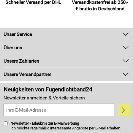
Schneller Versand per DHL
Versandkostenfrei ab 250,-
€ brutto in Deutschland
Unser Service
Kontakt
Über uns
Newsletter
Unsere Bestseller
Unsere Zahlarten
Zahlung und Versand
Marken
Kundenlogin
Unsere Versandpartner
Neu
Made in Germany
Neuigkeiten von Fugendichtband24
Kundenbewertungen (4.405)
Newsletter anmelden & Vorteile sichern
5,0/5
*****
Newsletter - Erlaubnis zur E-Mailwerbung
Ich möchte regelmäßig interessante Angebote per E-Mail erhalten.
Meine E-Mail-Adresse wird nicht an andere Unternehmen