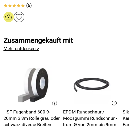
Hersteller: Sika Deutschland GmbH, Kornwestheimer Straße
(6)
*****
103-107 70439 Stuttgart, info@de.sika.com
Zusammengekauft mit
Mehr entdecken >
HSF Fugenband 600 9-
EPDM Rundschnur /
Si
20mm 3,3m Rolle grau oder
Moosgummi Rundschnur -
Ka
schwarz diverse Breiten
lfdm Ø von 2mm bis 9mm
Fa