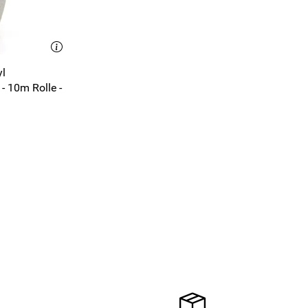
yl
 -