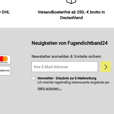
er DHL
Versandkostenfrei ab 250,- € brutto in
Deutschland
Neuigkeiten von Fugendichtband24
Newsletter anmelden & Vorteile sichern
Newsletter - Erlaubnis zur E-Mailwerbung
Ich möchte regelmäßig interessante Angebote per
E-Mail erhalten. Meine E-Mail-Adresse wird nicht an
Mehr anzeigen ...
andere Unternehmen weitergegeben. Zu
statistischen Zwecken wird in anonymer Form
ausgewertet, welche Links im Newsletter geklickt
werden. Dabei ist nicht erkennbar, welche konkrete
Person geklickt hat. Diese Einwilligung zur Nutzung
meiner E-Mail- Adresse für Werbezwecke kann ich
jederzeit mit Wirkung für die Zukunft widerrufen.