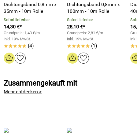
Dichtungsband 0,8mm x
Dichtungsband 0,8mm x
Di
35mm - 10m Rolle
100mm - 10m Rolle
40
Wenn sich also Dehnungsfugen bei Flachdächern,
Kaminanschlüssen, bewegen, macht das permanent
Sofort lieferbar
Sofort lieferbar
Sofo
plastisch bleibende Butyl des Aluminium-
14,30 €*
28,10 €*
15
Butyldichtungsbandes diese Bewegungen mit, haftet
Grundpreis: 1,43 €/m
Grundpreis: 2,81 €/m
Gru
inkl. 19% MwSt.
inkl. 19% MwSt.
ink
weiterhin dauerhaft und sorgt für zuverlässige Abdichtung
(4)
(1)
der Fugen.
*****
*****
*
Aluminium-Butyl Dichtungsband ist sehr einfach zu
verarbeiten. Einfach die Fugen, Anschlüsse usw. von Staub,
Dreck, Öl und Schmutz reinigen. Dann können Sie das
Zusammengekauft mit
Aluminium-Butyl Dichtungsband einfach mit der Butylseite
Mehr entdecken >
mittig über die Seiten der Dehnungsfuge, des Anschlusses
usw. abrollen und fest andrücken. Die sofort eintretende
Haftung können Sie sich wie bei einem extrem klebrigen
Kaugummi vorstellen.
Anwendungen Gerband 606 - Aluminium Butyl