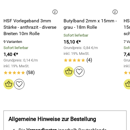
Dichtungsband 1mm x 60mm
Abkleben / Dichten von blechummantelten Isolierungen
HSF Vorlegeband 3mm
Butylband 2mm x 15mm -
HS
Heizungs-, Lüftungs- und Klimaanlagenbau - Abdichtung
Stärke - anthrazit - diverse
grau - 18m Rolle
15
von Lüftungskanälen und Rohrleitungen
Breiten 10m Rolle
sch
Sofort lieferbar
Abkleben von Fugen und Anschlüssen an Mauerwerk,
15,10 €*
9 Varianten
7 V
Beton und Holz
Sofort lieferbar
Grundpreis: 0,84 €/m
Sofo
zum wind- und diffusionsdichten Verkleben von Folien
inkl. 19% MwSt.
1,40 €*
7,4
und anderen Luftdichtheitsschichten (DIN 4108-7) im
(4)
Grundpreis: 0,14 €/m
Gru
*****
Hochbau
inkl. 19% MwSt.
ink
(58)
*****
*
Reparaturen im Dachbereich mit dauerhafter Wasser- und
Winddichtigkeit
Anwendung im Tiefbau (Feuchtigkeitssperre)
Anwendung bei Kaminanschlüssen
Verarbeitung
Gerband 606 - Aluminium Butyl
Dichtungsband 1mm x 60mm
:
Allgemeine Hinweise zur Bestellung
Das Aluminium-Butyl Dichtungsband klebt bei richtiger
Anwendung luft- und wasserdicht. Vor dem Aufbringen des