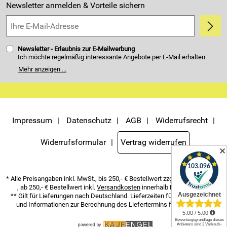
Kundenbewertungen (4.405)
Newsletter anmelden & Vorteile sichern
5,0/5
*****
Newsletter - Erlaubnis zur E-Mailwerbung
Ich möchte regelmäßig interessante Angebote per E-Mail erhalten.
Meine E-Mail-Adresse wird nicht an andere Unternehmen
Mehr anzeigen ...
weitergegeben. Zu statistischen Zwecken wird in anonymer Form
ausgewertet, welche Links im Newsletter geklickt werden. Dabei ist
nicht erkennbar, welche konkrete Person geklickt hat. Diese
Einwilligung zur Nutzung meiner E-Mail- Adresse für Werbezwecke
kann ich jederzeit mit Wirkung für die Zukunft widerrufen. Die
Möglichkeit hierzu finden Sie unter dem Link "Newsletter" im
Servicemenü unten rechts, oder indem Sie den Link "Abmelden" am
Impressum
Datenschutz
AGB
Widerrufsrecht
Ende des Newsletters anklicken. Die
Datenschutzerklärung
habe ich
zur Kenntnis genommen.
Widerrufsformular
Vertrag widerrufen
✕
* Alle Preisangaben inkl. MwSt., bis 250,- € Bestellwert zzgl.
Versandkosten
, ab 250,- € Bestellwert inkl.
Versandkosten
innerhalb Deutschlands
** Gilt für Lieferungen nach Deutschland. Lieferzeiten für andere Länder
und Informationen zur Berechnung des Liefertermins finden Sie
hier
.