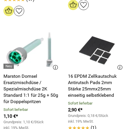
Marston Domsel
16 EPDM Zellkautschuk
Ersatzmischdüse /
Antirutsch Pads 2mm
Spezialmischdüse 2K
Stärke 25mmx25mm
Standard 1:1 für 25g + 50g
einseitig selbstklebend
für Doppelspritzen
Sofort lieferbar
2,90 €*
Sofort lieferbar
1,10 €*
Grundpreis: 0,18 €/Stück
inkl. 19% MwSt.
Grundpreis: 1,10 €/Stück
(1)
inkl. 19% MwSt.
*****