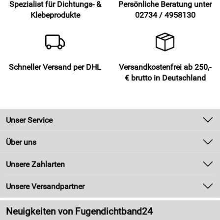
Spezialist für Dichtungs- &
Persönliche Beratung unter
Klebeprodukte
02734 / 4958130
Schneller Versand per DHL
Versandkostenfrei ab 250,-
€ brutto in Deutschland
Unser Service
Kontakt
Über uns
Newsletter
Unsere Bestseller
Unsere Zahlarten
Zahlung und Versand
Marken
Kundenlogin
Unsere Versandpartner
Neu
Made in Germany
Neuigkeiten von Fugendichtband24