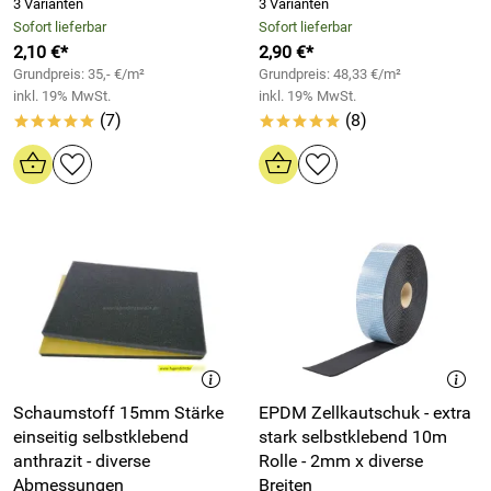
3 Varianten
3 Varianten
Sofort lieferbar
Sofort lieferbar
2,10 €*
2,90 €*
Grundpreis: 35,- €/m²
Grundpreis: 48,33 €/m²
inkl. 19% MwSt.
inkl. 19% MwSt.
(7)
(8)
*****
*****
Schaumstoff 15mm Stärke
EPDM Zellkautschuk - extra
einseitig selbstklebend
stark selbstklebend 10m
anthrazit - diverse
Rolle - 2mm x diverse
Abmessungen
Breiten