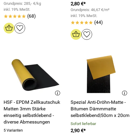
2,80 €*
Grundpreis: 285,- €/kg
inkl. 19% MwSt.
Grundpreis: 46,67 €/m²
(68)
inkl. 19% MwSt.
*****
(44)
*****
HSF - EPDM Zellkautschuk
Spezial Anti-Dröhn-Matte -
Matten 3mm Stärke
Bitumen Dämmmatte
einseitig selbstklebend -
selbstklebend|50cm x 20cm
diverse Abmessungen
Sofort lieferbar
2,90 €*
5 Varianten