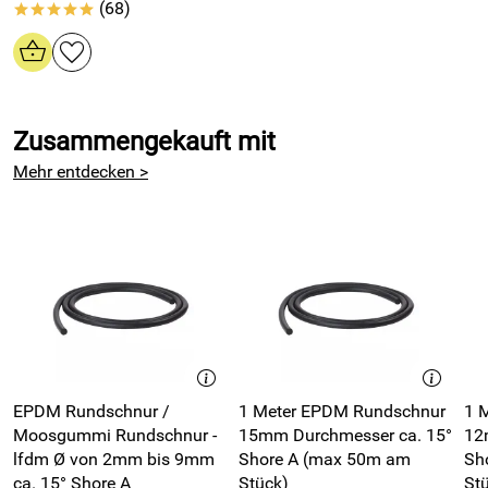
(68)
*****
Beständigkeit gegenüber pflanzlichen Ölen: gut
Beständigkeit gegenüber mineralischen Fetten u. Ölen:
schlecht
Beständigkeit gegenüber Alkohol: gut
Beständigkeit gegen Säuren und Laugen: gut
Zusammengekauft mit
Mehr entdecken >
Hersteller: Fugendichtband24 GmbH, Hommeswiese 43
57258 Freudenberg, www.fugendichtband24.com
Verantwortliche Person: vertr. d. d. Geschäftsführer Reiner
Schneider, Hommeswiese 43 57258 Freudenberg,
EPDM Rundschnur /
1 Meter EPDM Rundschnur
1 
Moosgummi Rundschnur -
15mm Durchmesser ca. 15°
12
lfdm Ø von 2mm bis 9mm
Shore A (max 50m am
Sh
ca. 15° Shore A
Stück)
St