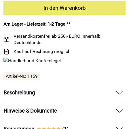
In den Warenkorb
Am Lager - Lieferzeit: 1-2 Tage **
Versandkostenfrei ab 250,- EURO innerhalb
Deutschlands
Kauf auf Rechnung möglich
Artikel-Nr.: 1159
Beschreibung
1 Meter EPDM Rundschnur 18mm Durchmesser ca. 15°
Shore A (max. 25m am Stück)
Hinweise & Dokumente
Das EPDM hat eine offenzellige Stuktur im inneren und eine
Dokumente zum Download:
glatte und geschlossene Außenhaut. Die Rundschnur hat
Bewertungen
(1)
*****