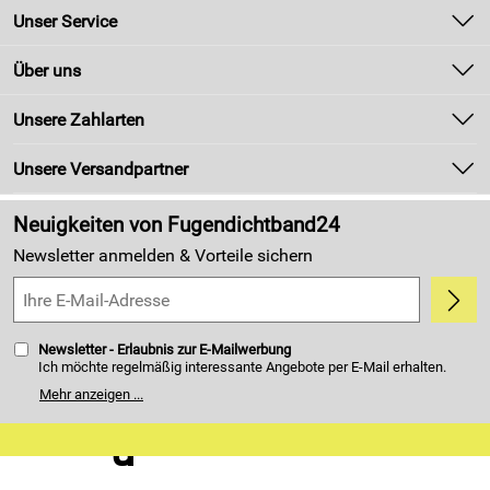
Unser Service
Kontakt
Über uns
Newsletter
Unsere Bestseller
Unsere Zahlarten
Zahlung und Versand
Marken
Kundenlogin
Unsere Versandpartner
Neu
Made in Germany
Neuigkeiten von Fugendichtband24
Kundenbewertungen (4.405)
Newsletter anmelden & Vorteile sichern
5,0/5
*****
Newsletter - Erlaubnis zur E-Mailwerbung
Ich möchte regelmäßig interessante Angebote per E-Mail erhalten.
Meine E-Mail-Adresse wird nicht an andere Unternehmen
Mehr anzeigen ...
weitergegeben. Zu statistischen Zwecken wird in anonymer Form
ausgewertet, welche Links im Newsletter geklickt werden. Dabei ist
nicht erkennbar, welche konkrete Person geklickt hat. Diese
Einwilligung zur Nutzung meiner E-Mail- Adresse für Werbezwecke
kann ich jederzeit mit Wirkung für die Zukunft widerrufen. Die
Möglichkeit hierzu finden Sie unter dem Link "Newsletter" im