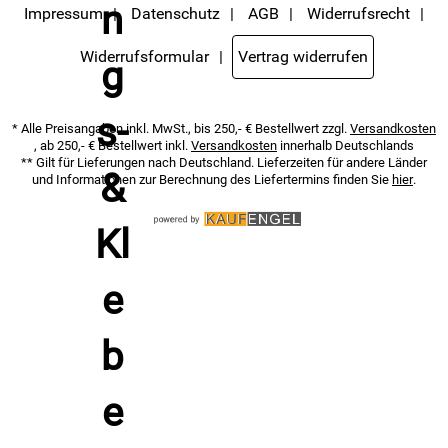
Servicemenü unten rechts, oder indem Sie den Link "Abmelden" am
Impressum
Datenschutz
AGB
Widerrufsrecht
Ende des Newsletters anklicken. Die
Datenschutzerklärung
habe ich
zur Kenntnis genommen.
Widerrufsformular
Vertrag widerrufen
* Alle Preisangaben inkl. MwSt., bis 250,- € Bestellwert zzgl.
Versandkosten
, ab 250,- € Bestellwert inkl.
Versandkosten
innerhalb Deutschlands
** Gilt für Lieferungen nach Deutschland. Lieferzeiten für andere Länder
und Informationen zur Berechnung des Liefertermins finden Sie
hier
.