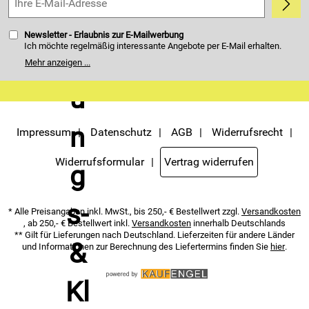
Newsletter - Erlaubnis zur E-Mailwerbung
Ich möchte regelmäßig interessante Angebote per E-Mail erhalten.
Meine E-Mail-Adresse wird nicht an andere Unternehmen
Mehr anzeigen ...
weitergegeben. Zu statistischen Zwecken wird in anonymer Form
ausgewertet, welche Links im Newsletter geklickt werden. Dabei ist
nicht erkennbar, welche konkrete Person geklickt hat. Diese
Einwilligung zur Nutzung meiner E-Mail- Adresse für Werbezwecke
kann ich jederzeit mit Wirkung für die Zukunft widerrufen. Die
Möglichkeit hierzu finden Sie unter dem Link "Newsletter" im
Servicemenü unten rechts, oder indem Sie den Link "Abmelden" am
Impressum
Datenschutz
AGB
Widerrufsrecht
Ende des Newsletters anklicken. Die
Datenschutzerklärung
habe ich
zur Kenntnis genommen.
Widerrufsformular
Vertrag widerrufen
* Alle Preisangaben inkl. MwSt., bis 250,- € Bestellwert zzgl.
Versandkosten
, ab 250,- € Bestellwert inkl.
Versandkosten
innerhalb Deutschlands
** Gilt für Lieferungen nach Deutschland. Lieferzeiten für andere Länder
und Informationen zur Berechnung des Liefertermins finden Sie
hier
.