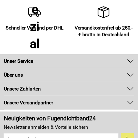
Schneller Versand per DHL
Versandkostenfrei ab 250,-
€ brutto in Deutschland
Unser Service
Kontakt
Über uns
Newsletter
Unsere Bestseller
Unsere Zahlarten
Zahlung und Versand
Marken
Kundenlogin
Unsere Versandpartner
Neu
Made in Germany
Neuigkeiten von Fugendichtband24
Kundenbewertungen (4.405)
Newsletter anmelden & Vorteile sichern
5,0/5
*****