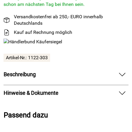
schon am nächsten Tag bei Ihnen sein.
Versandkostenfrei ab 250,- EURO innerhalb
Deutschlands
Kauf auf Rechnung möglich
Artikel-Nr.: 1122-303
Beschreibung
50 Meter EPDM Vierkantprofil ohne Kleber - 15° Shore A -
30mm x 3mm
Hinweise & Dokumente
Das EPDM hat eine offenzellige Stuktur im inneren und eine
Dokumente zum Download:
glatte und geschlossene Außenhaut. Das Vierkantprofil hat
Passend dazu
eine hohe UV-, Witterung- und Alterungsbeständigkeit.
Produktdatenblatt (583kB)
Einsatzmöglichkeiten