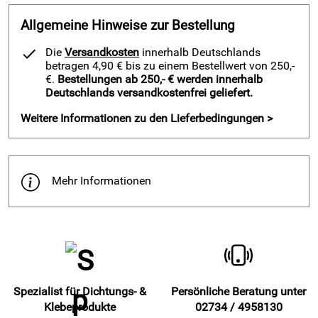
Beständigkeit gegenüber Alkohol: gut
Allgemeine Hinweise zur Bestellung
Beständigkeit gegen Säuren und Laugen: gut
Die
Versandkosten
innerhalb Deutschlands
betragen 4,90 € bis zu einem Bestellwert von 250,-
€.
Bestellungen ab 250,- € werden innerhalb
Deutschlands versandkostenfrei geliefert.
Hersteller: Fugendichtband24 GmbH, Hommeswiese 43
57258 Freudenberg, www.fugendichtband24.com
Weitere Informationen zu den Lieferbedingungen >
Verantwortliche Person: vertr. d. d. Geschäftsführer Reiner
Schneider, Hommeswiese 43 57258 Freudenberg,
Mehr Informationen
Spezialist für Dichtungs- &
Persönliche Beratung unter
Klebeprodukte
02734 / 4958130