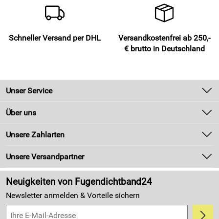
Schneller Versand per DHL
Versandkostenfrei ab 250,-
€ brutto in Deutschland
Unser Service
Kontakt
Über uns
Newsletter
Unsere Bestseller
Unsere Zahlarten
Zahlung und Versand
Marken
Kundenlogin
Unsere Versandpartner
Neu
Made in Germany
Neuigkeiten von Fugendichtband24
Kundenbewertungen (4.405)
Newsletter anmelden & Vorteile sichern
5,0/5
*****