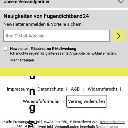
Kundenlogin
Unsere Versandpartner
Neu
Made in Germany
Neuigkeiten von Fugendichtband24
Kundenbewertungen (4.405)
Newsletter anmelden & Vorteile sichern
5,0/5
*****
Newsletter - Erlaubnis zur E-Mailwerbung
Ich möchte regelmäßig interessante Angebote per E-Mail erhalten.
Meine E-Mail-Adresse wird nicht an andere Unternehmen
Mehr anzeigen ...
weitergegeben. Zu statistischen Zwecken wird in anonymer Form
ausgewertet, welche Links im Newsletter geklickt werden. Dabei ist
nicht erkennbar, welche konkrete Person geklickt hat. Diese
Einwilligung zur Nutzung meiner E-Mail- Adresse für Werbezwecke
kann ich jederzeit mit Wirkung für die Zukunft widerrufen. Die
Möglichkeit hierzu finden Sie unter dem Link "Newsletter" im
Servicemenü unten rechts, oder indem Sie den Link "Abmelden" am
Impressum
Datenschutz
AGB
Widerrufsrecht
Ende des Newsletters anklicken. Die
Datenschutzerklärung
habe ich
zur Kenntnis genommen.
Widerrufsformular
Vertrag widerrufen
* Alle Preisangaben inkl. MwSt., bis 250,- € Bestellwert zzgl.
Versandkosten
, ab 250,- € Bestellwert inkl.
Versandkosten
innerhalb Deutschlands