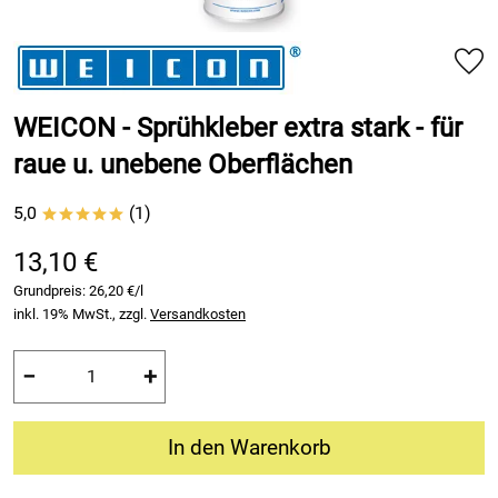
WEICON - Sprühkleber extra stark - für
raue u. unebene Oberflächen
5,0
(1)
*****
13,10 €
Grundpreis:
26,20 €/l
inkl. 19% MwSt., zzgl.
Versandkosten
−
+
In den Warenkorb