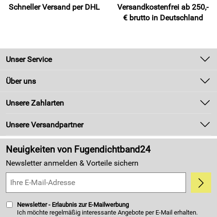
Eigenschaften erbracht werden. Ein Anspruch daraus ist
Schneller Versand per DHL
Versandkostenfrei ab 250,-
ausgeschlossen. Für falschen oder zweckfremden Einsatz
€ brutto in Deutschland
trägt der Verarbeiter die alleinige Verantwortung.
Unser Service
Hersteller: WEICON GmbH & Co. KG , Königsberger Straße
255, info@weicon.de
Kontakt
Über uns
Newsletter
Unsere Bestseller
Unsere Zahlarten
Zahlung und Versand
Marken
Kundenlogin
Unsere Versandpartner
Neu
Made in Germany
Neuigkeiten von Fugendichtband24
Kundenbewertungen (4.405)
Newsletter anmelden & Vorteile sichern
5,0/5
*****
Newsletter - Erlaubnis zur E-Mailwerbung
Ich möchte regelmäßig interessante Angebote per E-Mail erhalten.