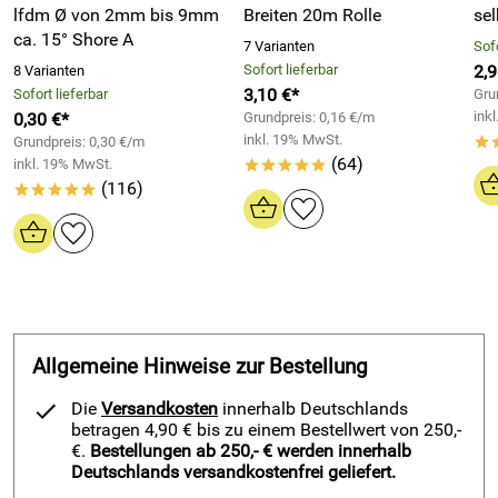
lfdm Ø von 2mm bis 9mm
Breiten 20m Rolle
se
Oberflächen
ca. 15° Shore A
7 Varianten
Sofo
unbedingt im Originalbehälter lagern
Sofort lieferbar
2,9
8 Varianten
VORSICHT: Aerosol steht unter Druck. Von direkter
3,10 €*
Sofort lieferbar
Gru
Sonneneinstrahlung und Temperaturen über 50 °C
ink
0,30 €*
Grundpreis: 0,16 €/m
fernhalten
inkl. 19% MwSt.
Grundpreis: 0,30 €/m
*
(64)
inkl. 19% MwSt.
Behälter dicht und geschlossen an einem trockenen,
*****
(116)
kühlen und gut gelüfteten Ort aufbewahren
*****
Lagervorschriften für Aerosole beachten
Von Nahrungsmitteln, Getränken und Futtermitteln
fernhalten
Nicht zusammen mit brandfördernden und
selbstentzündlichen Stoffen lagern.
Lagerklasse (LGK): 2B, Druckgaspackungen
Allgemeine Hinweise zur Bestellung
(Aerosolpackungen)
Die
Versandkosten
innerhalb Deutschlands
betragen 4,90 € bis zu einem Bestellwert von 250,-
Achtung
€.
¹
Sprühkleber extra stark - für raue u. unebene
Bestellungen ab 250,- € werden innerhalb
Deutschlands versandkostenfrei geliefert.
Oberflächen