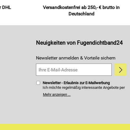
er DHL
Versandkostenfrei ab 250,- € brutto in
Deutschland
Neuigkeiten von Fugendichtband24
Newsletter anmelden & Vorteile sichern
Newsletter - Erlaubnis zur E-Mailwerbung
Ich möchte regelmäßig interessante Angebote per
E-Mail erhalten. Meine E-Mail-Adresse wird nicht an
Mehr anzeigen ...
andere Unternehmen weitergegeben. Zu
statistischen Zwecken wird in anonymer Form
ausgewertet, welche Links im Newsletter geklickt
werden. Dabei ist nicht erkennbar, welche konkrete
Person geklickt hat. Diese Einwilligung zur Nutzung
meiner E-Mail- Adresse für Werbezwecke kann ich
jederzeit mit Wirkung für die Zukunft widerrufen.
Die Möglichkeit hierzu finden Sie unter dem Link