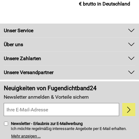
€ brutto in Deutschland
Unser Service
Kontakt
Über uns
Newsletter
Unsere Bestseller
Unsere Zahlarten
Zahlung und Versand
Marken
Kundenlogin
Unsere Versandpartner
Neu
Made in Germany
Neuigkeiten von Fugendichtband24
Kundenbewertungen (4.405)
Newsletter anmelden & Vorteile sichern
5,0/5
*****
Newsletter - Erlaubnis zur E-Mailwerbung
Ich möchte regelmäßig interessante Angebote per E-Mail erhalten.
Meine E-Mail-Adresse wird nicht an andere Unternehmen
Mehr anzeigen ...
weitergegeben. Zu statistischen Zwecken wird in anonymer Form