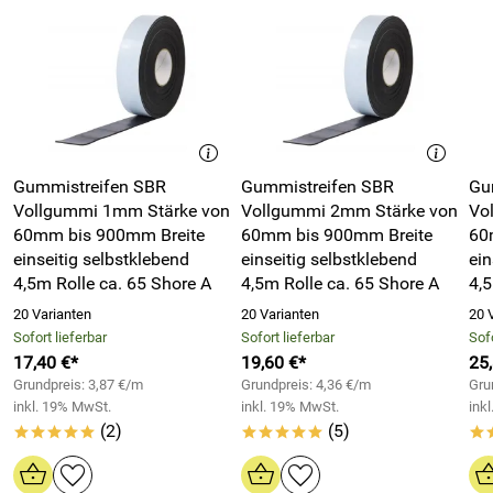
3
Mit 3 mm Stärke, Breiten von 20 mm bis 50 mm und
selbstklebender Ausführung lassen sich Gummistreifen
2
schnell montieren und flexibel für technische Dichtungen,
1
Entkopplung und Schutzanwendungen einsetzen. SBR
überzeugt dabei durch gute Abriebfestigkeit, Elastizität und
PB
*****
hohe mechanische Belastbarkeit.
Verifizierte Bewertung
Blitzschnelle Lieferung, gute Ware, vielen Dank.
Gummistreifen SBR
Gummistreifen SBR
Gu
Vorteile von Gummistreifen SBR Vollgummi - 3mm Stärke
Vollgummi 1mm Stärke von
Vollgummi 2mm Stärke von
Vo
9,5m Rolle - selbstklebend
Kaufdatum: 26.10.2022
60mm bis 900mm Breite
60mm bis 900mm Breite
60
Bewertungsdatum: 08.11.2022
9,5 Meter Rollenlänge
- ideal für lange Dichtstrecken,
einseitig selbstklebend
einseitig selbstklebend
ein
wirtschaftliche Zuschnitte und mehrere Anwendungen
Pfeifer
4,5m Rolle ca. 65 Shore A
4,5m Rolle ca. 65 Shore A
4,5
*****
aus einer Rolle
Verifizierte Bewertung
20 Varianten
20 Varianten
20 
Breiten von 20mm bis 50mm verfügbar
- passend für
Sofort lieferbar
Sofort lieferbar
Sofo
Lieferung schnell, Band gut, alles gut. Bin sehr zufrieden.
schmale Dichtflächen, Profile und technische Übergänge
17,40 €*
19,60 €*
25
Kaufdatum: 25.08.2021
3 mm Materialstärke
- unterstützt Druckaufnahme,
Grundpreis: 3,87 €/m
Grundpreis: 4,36 €/m
Gru
Bewertungsdatum: 07.09.2021
inkl. 19% MwSt.
inkl. 19% MwSt.
ink
Dämpfung und Entkopplung bei mechanisch belasteten
(2)
(5)
Bauteilen
*****
*****
*
Thomas
*****
Ca. 65 Shore A Härte
- ausgewogene Kombination aus
Verifizierte Bewertung
Elastizität und Formstabilität bei technischen