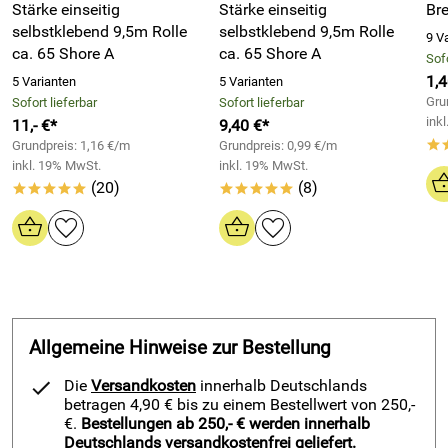
Stärke einseitig
Stärke einseitig
Bre
SBR Gummistreifen von Fugendichtband24 eignen sich für
Kaufdatum: 07.01.2017
selbstklebend 9,5m Rolle
selbstklebend 9,5m Rolle
zahlreiche Anwendungen im professionellen und privaten
9 V
Bewertungsdatum: 23.01.2017
ca. 65 Shore A
ca. 65 Shore A
Sofo
Bereich:
J.
1,4
5 Varianten
5 Varianten
*****
Dichtungen an Türen, Klappen und technischen
Gru
Sofort lieferbar
Verifizierte Bewertung
Sofort lieferbar
Gehäusen
ink
11,- €*
9,40 €*
Gute Beratung am Telefon.
Grundpreis: 1,16 €/m
Schmale Dichtstreifen für Übergänge, Profile und
Grundpreis: 0,99 €/m
*
Sehr schnelle Lieferung.
inkl. 19% MwSt.
inkl. 19% MwSt.
Kontaktflächen
Unterschiedliche Produktlängen erlauben individuelle
(20)
(8)
*****
*****
Vibrationsminderung im Maschinen- und Anlagenbau
Anpassung.
Jederzeit wieder.
Entkopplung von Metallteilen und Konstruktionen
Schutz vor Klapper- und Kontaktgeräuschen
Kaufdatum: 15.12.2015
Bewertungsdatum: 25.12.2015
Fahrzeugbau, Caravan und Werkstattanwendungen
Zwischenlagen und Abstandslösungen bei technischen
Bauteilen
Allgemeine Hinweise zur Bestellung
Abdichtungen gegen Staub und Zugluft im Innenbereich
Industrie-, Handwerks- und Montageeinsätze
Die
Versandkosten
innerhalb Deutschlands
betragen 4,90 € bis zu einem Bestellwert von 250,-
Zuschneidbare Gummistreifen für individuelle
€.
Bestellungen ab 250,- € werden innerhalb
Anwendungen
Deutschlands versandkostenfrei geliefert.