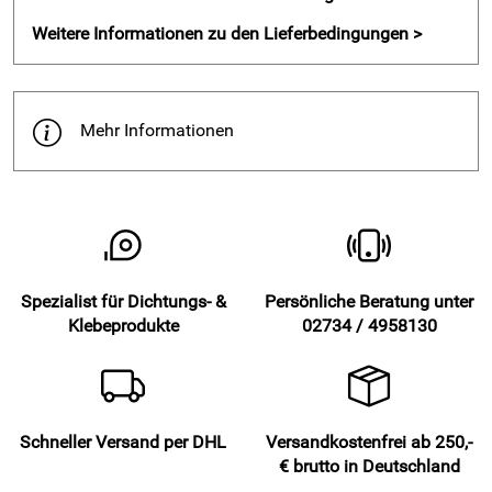
Weitere Informationen zu den Lieferbedingungen >
Gummistreifen SBR Vollgummi selbstklebend -
wirtschaftlich und belastbar
Wo schmale Dichtstreifen über längere Strecken verarbeitet
werden müssen, bietet die 9,5 Meter Rolle klare Vorteile.
Mehr Informationen
Gummistreifen aus SBR eignen sich für Schutzlagen,
Entkopplung und vibrationsdämpfende Anwendungen,
wenn elastisches Material dauerhaft Druck aufnehmen oder
Kontaktgeräusche reduzieren soll. Gerade bei technischen
Konstruktionen oder wiederkehrenden Montagearbeiten
profitieren Handwerk, Industrie und DIY-Anwendungen von
der wirtschaftlichen Rollenware.
Spezialist für Dichtungs- &
Persönliche Beratung unter
Klebeprodukte
02734 / 4958130
Schnelle Montage und vielseitige Einsatzmöglichkeiten von
Gummistreifen
Durch die einseitige Selbstklebung können Gummistreifen
direkt verarbeitet werden, ohne zusätzliche Klebstoffe
aufzutragen. Die Rolle lässt sich flexibel auf Maß
Schneller Versand per DHL
Versandkostenfrei ab 250,-
zuschneiden und eignet sich als Vollgummi Dichtung,
€ brutto in Deutschland
vibrationsdämpfender Streifen, technische Zwischenlage