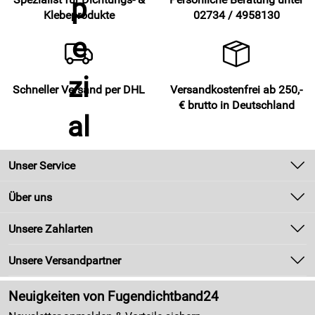
Klebeprodukte
02734 / 4958130
Schneller Versand per DHL
Versandkostenfrei ab 250,-
€ brutto in Deutschland
Unser Service
Kontakt
Über uns
Newsletter
Unsere Bestseller
Unsere Zahlarten
Zahlung und Versand
Marken
Kundenlogin
Unsere Versandpartner
Neu
Made in Germany
Neuigkeiten von Fugendichtband24
Kundenbewertungen (4.405)