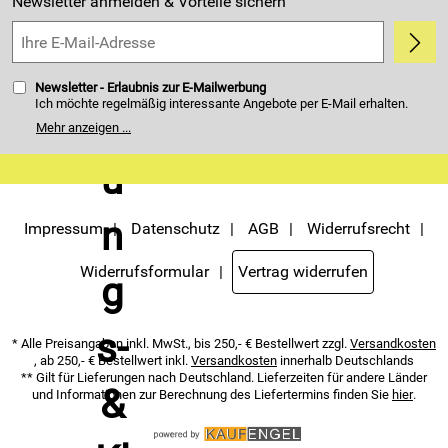
Newsletter anmelden & Vorteile sichern
5,0/5
*****
Newsletter - Erlaubnis zur E-Mailwerbung
Ich möchte regelmäßig interessante Angebote per E-Mail erhalten.
Meine E-Mail-Adresse wird nicht an andere Unternehmen
Mehr anzeigen ...
weitergegeben. Zu statistischen Zwecken wird in anonymer Form
ausgewertet, welche Links im Newsletter geklickt werden. Dabei ist
nicht erkennbar, welche konkrete Person geklickt hat. Diese
Einwilligung zur Nutzung meiner E-Mail- Adresse für Werbezwecke
kann ich jederzeit mit Wirkung für die Zukunft widerrufen. Die
Möglichkeit hierzu finden Sie unter dem Link "Newsletter" im
Servicemenü unten rechts, oder indem Sie den Link "Abmelden" am
Impressum
Datenschutz
AGB
Widerrufsrecht
Ende des Newsletters anklicken. Die
Datenschutzerklärung
habe ich
zur Kenntnis genommen.
Widerrufsformular
Vertrag widerrufen
* Alle Preisangaben inkl. MwSt., bis 250,- € Bestellwert zzgl.
Versandkosten
, ab 250,- € Bestellwert inkl.
Versandkosten
innerhalb Deutschlands
** Gilt für Lieferungen nach Deutschland. Lieferzeiten für andere Länder
und Informationen zur Berechnung des Liefertermins finden Sie
hier
.