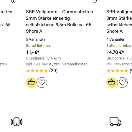
eifen -
SBR Vollgummi - Gummistreifen -
SBR Vollgum
2mm Stärke einseitig
3mm Stärke 
ca. 65
selbstklebend 9,5m Rolle ca. 65
selbstkleben
Shore A
Shore A
5 Varianten
4 Varianten
Sofort lieferbar
Sofort lieferbar
11,- €*
14,70 €*
Grundpreis: 1,16 €/m
Grundpreis: 1,
sten
inkl. 19% MwSt., zzgl.
Versandkosten
inkl. 19% MwSt.
(20)
(
*****
*****