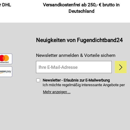
er DHL
Versandkostenfrei ab 250,- € brutto in
Deutschland
Neuigkeiten von Fugendichtband24
Newsletter anmelden & Vorteile sichern
Newsletter - Erlaubnis zur E-Mailwerbung
Ich möchte regelmäßig interessante Angebote per
E-Mail erhalten. Meine E-Mail-Adresse wird nicht an
Mehr anzeigen ...
andere Unternehmen weitergegeben. Zu
statistischen Zwecken wird in anonymer Form
ausgewertet, welche Links im Newsletter geklickt
werden. Dabei ist nicht erkennbar, welche konkrete
Person geklickt hat. Diese Einwilligung zur Nutzung
meiner E-Mail- Adresse für Werbezwecke kann ich
jederzeit mit Wirkung für die Zukunft widerrufen.
Die Möglichkeit hierzu finden Sie unter dem Link
"Newsletter" im Servicemenü unten rechts, oder