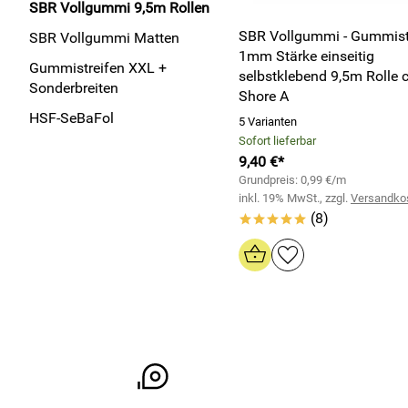
SBR Vollgummi 9,5m Rollen
SBR Vollgummi - Gummistr
SBR Vollgummi Matten
1mm Stärke einseitig
Gummistreifen XXL +
selbstklebend 9,5m Rolle 
Sonderbreiten
Shore A
HSF-SeBaFol
5 Varianten
Sofort lieferbar
9,40 €*
Grundpreis: 0,99 €/m
inkl. 19% MwSt., zzgl.
Versandko
(8)
*****