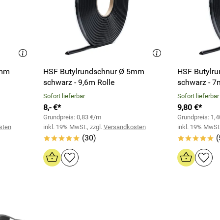
4mm
HSF Butylrundschnur Ø 5mm
HSF Butylr
schwarz - 9,6m Rolle
schwarz - 7
Sofort lieferbar
Sofort lieferbar
8,- €*
9,80 €*
Grundpreis: 0,83 €/m
Grundpreis: 1,
sten
inkl. 19% MwSt., zzgl.
Versandkosten
inkl. 19% MwSt.
(30)
(
*****
*****