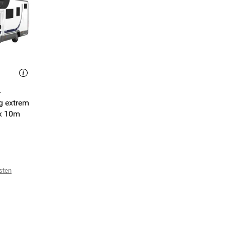
-
g extrem
x 10m
sten