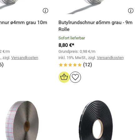
chnur ø4mm grau 10m
Butylrundschnur ø5mm grau - 9m
Rolle
Sofort lieferbar
8,80 €*
82 €/m
Grundpreis: 0,98 €/m
, zzgl.
Versandkosten
inkl. 19% MwSt., zzgl.
Versandkosten
6)
(12)
*****