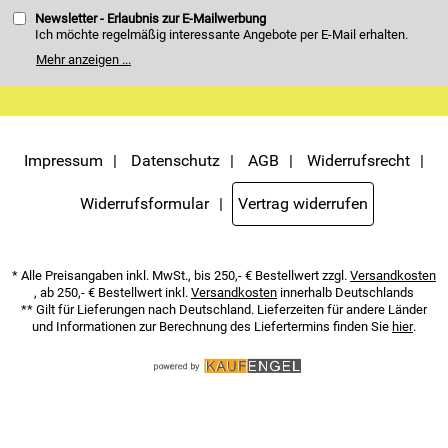
Newsletter - Erlaubnis zur E-Mailwerbung
Ich möchte regelmäßig interessante Angebote per E-Mail erhalten.
Meine E-Mail-Adresse wird nicht an andere Unternehmen
Mehr anzeigen ...
weitergegeben. Zu statistischen Zwecken wird in anonymer Form
ausgewertet, welche Links im Newsletter geklickt werden. Dabei ist
nicht erkennbar, welche konkrete Person geklickt hat. Diese
Einwilligung zur Nutzung meiner E-Mail- Adresse für Werbezwecke
kann ich jederzeit mit Wirkung für die Zukunft widerrufen. Die
Möglichkeit hierzu finden Sie unter dem Link "Newsletter" im
Servicemenü unten rechts, oder indem Sie den Link "Abmelden" am
Impressum
Datenschutz
AGB
Widerrufsrecht
Ende des Newsletters anklicken. Die
Datenschutzerklärung
habe ich
zur Kenntnis genommen.
Widerrufsformular
Vertrag widerrufen
* Alle Preisangaben inkl. MwSt., bis 250,- € Bestellwert zzgl.
Versandkosten
, ab 250,- € Bestellwert inkl.
Versandkosten
innerhalb Deutschlands
** Gilt für Lieferungen nach Deutschland. Lieferzeiten für andere Länder
und Informationen zur Berechnung des Liefertermins finden Sie
hier
.