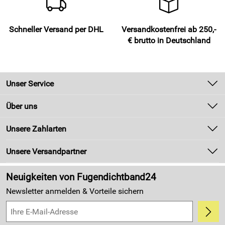
Schneller Versand per DHL
Versandkostenfrei ab 250,-
€ brutto in Deutschland
Unser Service
Kontakt
Über uns
Newsletter
Unsere Bestseller
Unsere Zahlarten
Zahlung und Versand
Marken
Kundenlogin
Unsere Versandpartner
Neu
Made in Germany
Neuigkeiten von Fugendichtband24
Kundenbewertungen (4.405)
Newsletter anmelden & Vorteile sichern
5,0/5
*****