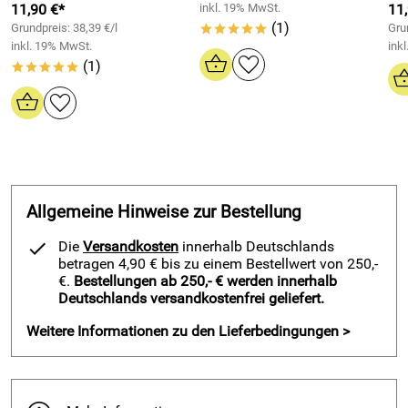
vorbeugen. Es verhält sich außerdem nicht korrosiv
11,90 €*
inkl. 19% MwSt.
11
(1)
gegenüber Metallen und ist unverschnitten, ohne artfremde
Grundpreis: 38,39 €/l
Gru
*****
inkl. 19% MwSt.
ink
Weichmacher.
(1)
*****
Anwendungsbereiche - 2H SIL N Silikon / Neutrales System -
fugengrau 500:
als Silikondichtstoff für Abdichtungen von Fenster-,
Anschluss- und Bewegungsfugen
als Silikondichtstoff geeignet für extreme Anforderungen,
wie große Bewegungsaufnahme, hohe UV-Einstrahlung
Allgemeine Hinweise zur Bestellung
und starke Temperaturschwankungen
Nach der Aushärtung werden ein dauerhaftes
Die
Versandkosten
innerhalb Deutschlands
betragen 4,90 € bis zu einem Bestellwert von 250,-
Rückstellvermögen und entsprechende
€.
Bestellungen ab 250,- € werden innerhalb
Hafteigenschaften garantiert
Deutschlands versandkostenfrei geliefert.
Anstrichverträglich nach DIN 52452 T4
Weitere Informationen zu den Lieferbedingungen >
Geprüft auf mikrobielle Verstoffwechselbarkeit gem. DIN
EN ISO 846, Verfahren A und C