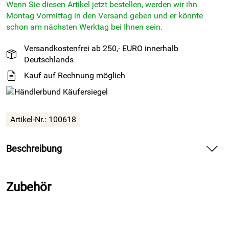
Wenn Sie diesen Artikel jetzt bestellen, werden wir ihn
Montag Vormittag in den Versand geben und er könnte
schon am nächsten Werktag bei Ihnen sein.
Versandkostenfrei ab 250,- EURO innerhalb
Deutschlands
Kauf auf Rechnung möglich
Artikel-Nr.: 100618
Beschreibung
2H SIL M
Natursteinsilikon
- mittelgrau - 310ml Kartusche
Zubehör
SIL >M< ist ein hochentwickelter, einkomponentiger
Silikondichtstoff, der explizit für die hohen ästhetischen und
technischen Anforderungen von Naturwerksteinen konzipiert
wurde. Er dient der dauerelastischen Abdichtung von