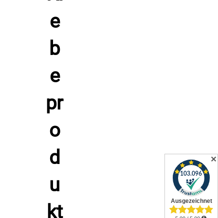
äußerst sparsam verwenden. Rückstände auf dem Stein
müssen sofort mit klarem Wasser abgewaschen werden, um
Fleckenbildung zu vermeiden.
Klebeband:
Das verwendete
Abklebeband ist unmittelbar nach dem Glättvorgang
abzuziehen.
Lagerung und Haltbarkeit 2H SIL M Natursteinsilikon -
mittelgrau - 310ml Kartusche
Um die optimalen Materialeigenschaften von
SIL >M<
zu
bewahren, beachte bitte folgende Lagerhinweise:
Umgebung:
Kühl und trocken lagern.
Temperatur:
Ideal zwischen
+5 °C und +25 °C
.
Schutz:
Vor
direkter Sonneneinstrahlung und Frost schützen.
✕
Haltbarkeit:
In der ungeöffneten Originalverpackung ist das
Produkt in der Regel
12 Monate
haltbar (genaues
Mindesthaltbarkeitsdatum siehe Aufdruck auf der
Kartusche).