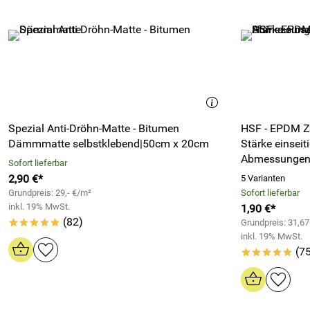
Spezial Anti-Dröhn-Matte - Bitumen
HSF - EPDM Z
Dämmmatte selbstklebend|50cm x 20cm
Stärke einseit
Abmessunge
Sofort lieferbar
2,90 €*
5 Varianten
Grundpreis: 29,- €/m²
Sofort lieferbar
inkl. 19% MwSt.
1,90 €*
(82)
Grundpreis: 31,6
*****
inkl. 19% MwSt.
(75
*****