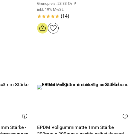
Grundpreis: 23,33 €/m²
inkl. 19% MwSt.
(14)
*****
3mm Stärke -
EPDM Vollgummimatte 1mm Stärke
 Abmessungen
200mm x 300mm einseitig selbstklebend