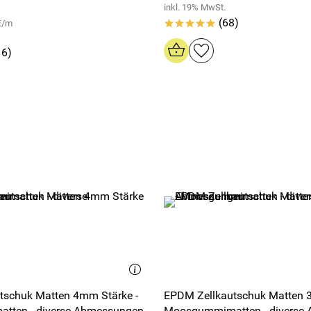
inkl. 19% MwSt.
(68)
 €/m
*****
16)
tschuk Matten 4mm Stärke -
EPDM Zellkautschuk Matten 
ten - diverse Abmessungen
Moosgummimatten - diverse