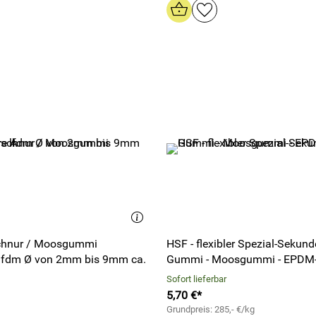
hnur / Moosgummi
HSF - flexibler Spezial-Sekund
 lfdm Ø von 2mm bis 9mm ca.
Gummi - Moosgummi - EPDM-
Sofort lieferbar
5,70 €*
Grundpreis: 285,- €/kg