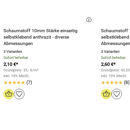
Schaumstoff 10mm Stärke einseitig
Schaumstoff 
selbstklebend anthrazit - diverse
selbstklebend 
Abmessungen
Abmessunge
3 Varianten
3 Varianten
Sofort lieferbar
Sofort lieferbar
2,10 €*
2,60 €*
Grundpreis: 35,- €/m²
Grundpreis: 43,3
inkl. 19% MwSt.
inkl. 19% MwSt.
(7)
(8)
*****
*****