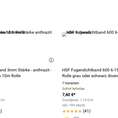
nd 3mm Stärke - anthrazit -
HSF Fugendichtband 600 6-
n 10m Rolle
Rolle grau oder schwarz diver
7 Varianten
Sofort lieferbar
7,40 €*
 €/m
Grundpreis: 1,72 €/m
inkl. 19% MwSt.
)
(41)
*****