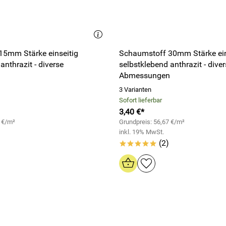
15mm Stärke einseitig
Schaumstoff 30mm Stärke ein
anthrazit - diverse
selbstklebend anthrazit - dive
n
Abmessungen
3 Varianten
Sofort lieferbar
3,40 €*
3 €/m²
Grundpreis: 56,67 €/m²
inkl. 19% MwSt.
(2)
*****