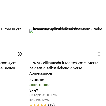
15mm 4,3m
EPDM Zellkautschuk Matten 2mm Stärke
se Breiten
beidseitig selbstklebend diverse
Abmessungen
2 Varianten
Sofort lieferbar
3,- €*
Grundpreis: 50,- €/m²
inkl. 19% MwSt.
(12)
*****