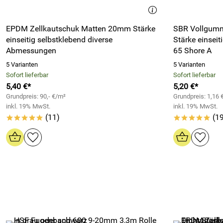
EPDM Zellkautschuk Matten 20mm Stärke
SBR Vollgumm
einseitig selbstklebend diverse
Stärke einseit
Abmessungen
65 Shore A
5 Varianten
5 Varianten
Sofort lieferbar
Sofort lieferbar
5,40 €*
5,20 €*
Grundpreis: 90,- €/m²
Grundpreis: 1,16
inkl. 19% MwSt.
inkl. 19% MwSt.
(11)
(19
*****
*****