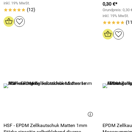
inkl. 19% MwSt.
0,30 €*
(12)
Grundpreis: 0,30
*****
inkl. 19% MwSt.
(1
*****
HSF - EPDM Zellkautschuk Matten 1mm
EPDM Zellkau
Stärke einseitig selbstklebend diverse
Moosgummimat