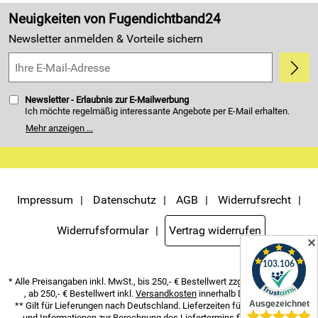
Made in Germany
Neuigkeiten von Fugendichtband24
Kundenbewertungen (4.405)
Newsletter anmelden & Vorteile sichern
5,0/5
*****
Newsletter - Erlaubnis zur E-Mailwerbung
Ich möchte regelmäßig interessante Angebote per E-Mail erhalten.
Meine E-Mail-Adresse wird nicht an andere Unternehmen
Mehr anzeigen ...
weitergegeben. Zu statistischen Zwecken wird in anonymer Form
ausgewertet, welche Links im Newsletter geklickt werden. Dabei ist
nicht erkennbar, welche konkrete Person geklickt hat. Diese
Einwilligung zur Nutzung meiner E-Mail- Adresse für Werbezwecke
kann ich jederzeit mit Wirkung für die Zukunft widerrufen. Die
Möglichkeit hierzu finden Sie unter dem Link "Newsletter" im
Servicemenü unten rechts, oder indem Sie den Link "Abmelden" am
Impressum
Datenschutz
AGB
Widerrufsrecht
Ende des Newsletters anklicken. Die
Datenschutzerklärung
habe ich
zur Kenntnis genommen.
Widerrufsformular
Vertrag widerrufen
✕
* Alle Preisangaben inkl. MwSt., bis 250,- € Bestellwert zzgl.
Versandkosten
, ab 250,- € Bestellwert inkl.
Versandkosten
innerhalb Deutschlands
** Gilt für Lieferungen nach Deutschland. Lieferzeiten für andere Länder
und Informationen zur Berechnung des Liefertermins finden Sie
hier
.