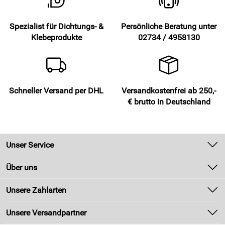
Spezialist für Dichtungs- &
Persönliche Beratung unter
Klebeprodukte
02734 / 4958130
Schneller Versand per DHL
Versandkostenfrei ab 250,-
€ brutto in Deutschland
Unser Service
Kontakt
Über uns
Newsletter
Unsere Bestseller
Unsere Zahlarten
Zahlung und Versand
Marken
Kundenlogin
Unsere Versandpartner
Neu