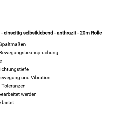
seitig selbstklebend - anthrazit - 20m Rolle
 Spaltmaßen
i Bewegungsbeanspruchung
e
ichtungstiefe
Bewegung und Vibration
 Toleranzen
bearbeitet werden
 bietet