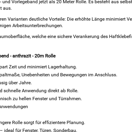
s- und Vorlegeband jetzt als 20 Meter Rolle. Es besteht aus s
t aus.
en Varianten deutliche Vorteile: Die erhöhte Länge minimiert Ver
nigen Arbeitsunterbrechungen.
chaumoberfläche, welche eine sichere Verankerung des Haftklebef
nd - anthrazit - 20m Rolle
part Zeit und minimiert Lagerhaltung.
Spaltmaße, Unebenheiten und Bewegungen im Anschluss.
ssig über Jahre.
d schnelle Anwendung direkt ab Rolle.
isch zu hellen Fenster und Türrahmen.
d Anwendungen
ngere Rolle sorgt für effizientere Planung.
– ideal für Fenster, Türen, Sonderbau.