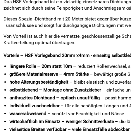
Das HSF Vorlegeband ist ein vielseitig einsetzbares Dichtung
zeichnet sich durch seine Feinporigkeit und Anschmiegsamkei
Dieses Spezial-Dichtband mit 20 Meter bietet gegenüber kürzer
Türanschlüsse und sorgt für durchgängige Dichtungen mit we
Von Vorteil ist auch hier die vernetzte, geschlossenzellige S
Kraftverteilung optimal übertragen.
Vorteile – HSF Vorlegeband 20mm x4mm - einseitig selbstklebe
längere Rolle – 20m statt 10m
– reduziert Rollenwechsel, s
größere Materialreserve – 4mm Stärke
– bewältigt große 
hohe Alterungsbeständigkeit
– bleibt elastisch und zuverlä
selbstklebend – Montage ohne Zusatzkleber
– einfache un
anthrazites Dichtband – optisch unauffällig
– passt harmon
individuell zuschneidbar
– für alle benötigten Längen un
wasserabweisend
– schützt vor Feuchtigkeit und Nässe
wirtschaftlich im Einsatz – weniger Schnittverluste
– die lä
vielseitige Breiten verfügbar – viele Einsatzfälle abdeckbar