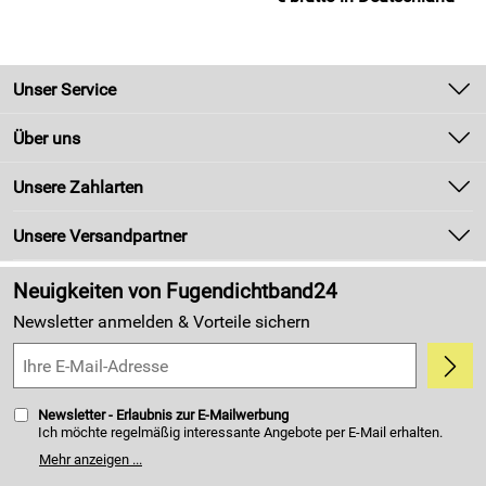
Unser Service
Kontakt
Über uns
Newsletter
Unsere Bestseller
Unsere Zahlarten
Zahlung und Versand
Marken
Kundenlogin
Unsere Versandpartner
Neu
Made in Germany
Neuigkeiten von Fugendichtband24
Kundenbewertungen (4.405)
Newsletter anmelden & Vorteile sichern
5,0/5
*****
Newsletter - Erlaubnis zur E-Mailwerbung
Ich möchte regelmäßig interessante Angebote per E-Mail erhalten.
Meine E-Mail-Adresse wird nicht an andere Unternehmen
Mehr anzeigen ...
weitergegeben. Zu statistischen Zwecken wird in anonymer Form
ausgewertet, welche Links im Newsletter geklickt werden. Dabei ist