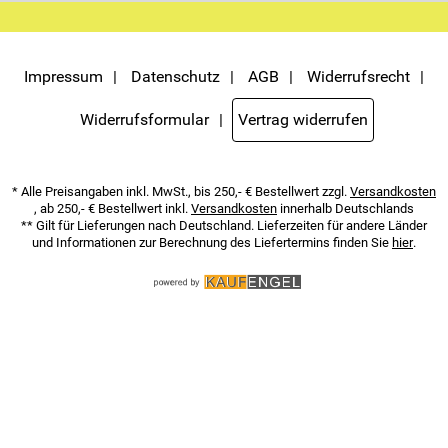
nicht erkennbar, welche konkrete Person geklickt hat. Diese
Einwilligung zur Nutzung meiner E-Mail- Adresse für Werbezwecke
kann ich jederzeit mit Wirkung für die Zukunft widerrufen. Die
Möglichkeit hierzu finden Sie unter dem Link "Newsletter" im
Servicemenü unten rechts, oder indem Sie den Link "Abmelden" am
Impressum
Datenschutz
AGB
Widerrufsrecht
Ende des Newsletters anklicken. Die
Datenschutzerklärung
habe ich
zur Kenntnis genommen.
Widerrufsformular
Vertrag widerrufen
* Alle Preisangaben inkl. MwSt., bis 250,- € Bestellwert zzgl.
Versandkosten
, ab 250,- € Bestellwert inkl.
Versandkosten
innerhalb Deutschlands
** Gilt für Lieferungen nach Deutschland. Lieferzeiten für andere Länder
und Informationen zur Berechnung des Liefertermins finden Sie
hier
.