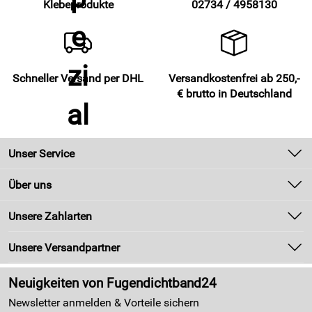
Klebeprodukte
02734 / 4958130
Schneller Versand per DHL
Versandkostenfrei ab 250,-
€ brutto in Deutschland
Unser Service
Kontakt
Über uns
Newsletter
Unsere Bestseller
Unsere Zahlarten
Zahlung und Versand
Marken
Kundenlogin
Unsere Versandpartner
Neu
Made in Germany
Neuigkeiten von Fugendichtband24
Kundenbewertungen (4.405)
Newsletter anmelden & Vorteile sichern