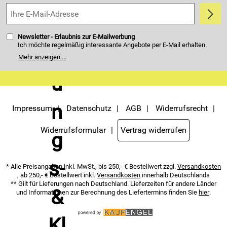
5,0/5
*****
Newsletter - Erlaubnis zur E-Mailwerbung
Ich möchte regelmäßig interessante Angebote per E-Mail erhalten.
Meine E-Mail-Adresse wird nicht an andere Unternehmen
Mehr anzeigen ...
weitergegeben. Zu statistischen Zwecken wird in anonymer Form
ausgewertet, welche Links im Newsletter geklickt werden. Dabei ist
nicht erkennbar, welche konkrete Person geklickt hat. Diese
Einwilligung zur Nutzung meiner E-Mail- Adresse für Werbezwecke
kann ich jederzeit mit Wirkung für die Zukunft widerrufen. Die
Möglichkeit hierzu finden Sie unter dem Link "Newsletter" im
Servicemenü unten rechts, oder indem Sie den Link "Abmelden" am
Impressum
Datenschutz
AGB
Widerrufsrecht
Ende des Newsletters anklicken. Die
Datenschutzerklärung
habe ich
zur Kenntnis genommen.
Widerrufsformular
Vertrag widerrufen
* Alle Preisangaben inkl. MwSt., bis 250,- € Bestellwert zzgl.
Versandkosten
, ab 250,- € Bestellwert inkl.
Versandkosten
innerhalb Deutschlands
** Gilt für Lieferungen nach Deutschland. Lieferzeiten für andere Länder
und Informationen zur Berechnung des Liefertermins finden Sie
hier
.