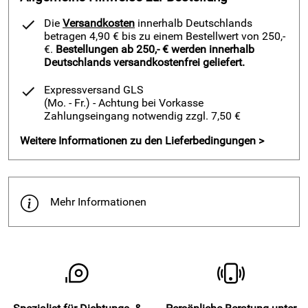
Eigenschaften MD-Poly 1:1 - 2K verstärkter Acrylklebstoff
Die
Versandkosten
innerhalb Deutschlands
mit Faserverstärkung und Mikropartikel - 50 g:
betragen 4,90 € bis zu einem Bestellwert von 250,-
€.
Bestellungen ab 250,- € werden innerhalb
geeignet besonders für schwierige polyolefine
Deutschlands versandkostenfrei geliefert.
Kunststoffe, wie PP, PE, Teflon, ...
Expressversand GLS
klebt ebenso eine Vielzahl anderer Materialien wie z.B.
(Mo. - Fr.)
- Achtung bei Vorkasse
Metallen oder Verbundwerkstoffen untereinander und bei
Zahlungseingang notwendig zzgl. 7,50 €
unterschiedlichen Oberflächen
Weitere Informationen zu den Lieferbedingungen >
kein Primer notwendig
Handfestigkeit bereits nach 18 - 22 Minuten
Funktionsfestigkeit bei 23°C schon nach 2-4 Stunden
gute Temperaturbeständigkeit von -50C° bis +100°C
Mehr Informationen
gute Beständigkeit gegen Chemikalien
hohe Schlagfestikeit
mit Spezialmischdüse für exaktes Verhältnis
für Industrie, Handwerk, aber auch Heimwerker