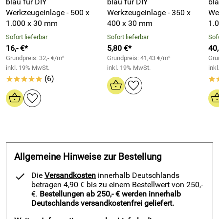
blau für DIY
blau für DIY
bla
ausreichend Härte des Multilayer Schaumstoffs mit
Werkzeugeinlage - 500 x
Werkzeugeinlage - 350 x
We
ausreichend Druck für senkrechte Werkzeugwand
1.000 x 30 mm
400 x 30 mm
1.
geeignet für Werkzeuge, Fotoapparate, Fotoobjektive,
Modellhubschrauber, Geocaching-Schulsets, ...
Sofort lieferbar
Sofort lieferbar
Sofo
16,- €*
5,80 €*
40
Schaumstoff hat keine chemischen Ausdünstungen
Grundpreis: 32,- €/m²
Grundpreis: 41,43 €/m²
Gru
Werkzeugeinlage ist ölabweisend - gut für Kfz- und
inkl. 19% MwSt.
inkl. 19% MwSt.
ink
Motorenwerkzeug
(6)
*****
*
ist wasserabweisend - gut für Einsatz im Freien und
Feuchträumen
Stoßschutz für Objektive, technische Instrumente
Gestalten Sie mit unserem Multilayer Schaumstoff ihr
Shadow Board, ihre Systainer, L-BOXX®en oder auch eigene
Allgemeine Hinweise zur Bestellung
Schubladen genauso individuell wie Werkzeugwände im
Keller oder der Werkstatt.
Die
Versandkosten
innerhalb Deutschlands
betragen 4,90 € bis zu einem Bestellwert von 250,-
Die Vorteile liegen klar auf der Hand. Jedes Werkzeug hat
€.
Bestellungen ab 250,- € werden innerhalb
Deutschlands versandkostenfrei geliefert.
seinen festen Platz und dieser kann nach
Anwendungsbereich mit Ihren benötigten Werkzeugen selbst