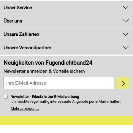
Unser Service
Beständigkeit gegenüber Alkohol: gut
Beständigkeit gegen Säuren und Laugen: gut
Kontakt
Über uns
Newsletter
Unsere Bestseller
Unsere Zahlarten
Technische Daten Kleber
Zahlung und Versand
EPDM
Vierkantprofil 25mm x
Marken
12mm einseitig selbstklebend
:
Kundenlogin
Unsere Versandpartner
Neu
doppelseitiges Klebeband
Made in Germany
Neuigkeiten von Fugendichtband24
der Kleber ist ein lösemittelfreier, modifizierter
Acrylatkleber auf der Basis wäßriger Dispersionen. Er
Kundenbewertungen (4.405)
Newsletter anmelden & Vorteile sichern
zeigt einen sehr guten Tack, verbunden mit einer sehr
5,0/5
*****
hohen Klebekraft auch auf schwierigen Oberflächen wie
Schäumen und PE- bzw. PP-Folien.
Träger: PES/PVA Gittergelege
Newsletter - Erlaubnis zur E-Mailwerbung
Ich möchte regelmäßig interessante Angebote per E-Mail erhalten.
Interliner: Polyolefin-Folie weiss
Meine E-Mail-Adresse wird nicht an andere Unternehmen
Mehr anzeigen ...
weitergegeben. Zu statistischen Zwecken wird in anonymer Form
Gesamtstärke: 0,08mm
ausgewertet, welche Links im Newsletter geklickt werden. Dabei ist
nicht erkennbar, welche konkrete Person geklickt hat. Diese
Klebekraft (In Anlehnung an AFERA 5001): mind.
Einwilligung zur Nutzung meiner E-Mail- Adresse für Werbezwecke
18N/25mm (Kontaktzeit 1h)
kann ich jederzeit mit Wirkung für die Zukunft widerrufen. Die
Möglichkeit hierzu finden Sie unter dem Link "Newsletter" im