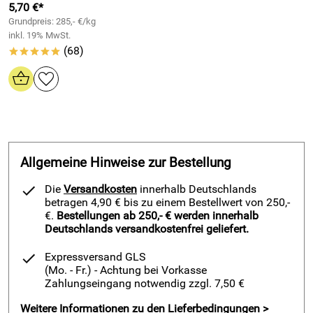
Somit kann es in sehr nassen, als auch dauerhaft feuchten
5,70 €*
Bereichen eingesetzt werden.
Grundpreis: 285,- €/kg
inkl. 19% MwSt.
Die hervorragenden Eigenschaften unserer Mosgummi-
(68)
*****
Vierkantprofile (EPDM) erlauben extreme
Anwendungsbereiche und garantieren zusätzlich eine
außerordentlich lange Lebensdauer.
Egal ob als effektive Profile, als Kanntenschutz, oder zur
Weichlagerung für Erschütterungs-empfindlicher Geräte -
EPDM Vierkantprofile sind mit einem Cuttermesser einfach
und schnell aufs benötigte Maß geschnitten.
Allgemeine Hinweise zur Bestellung
Einsatzmöglichkeiten
EPDM
Vierkantprofil 25mm x 12mm
Die
Versandkosten
innerhalb Deutschlands
betragen 4,90 € bis zu einem Bestellwert von 250,-
einseitig selbstklebend
:
€.
Bestellungen ab 250,- € werden innerhalb
Haushaltsgeräteindustrie,
Deutschlands versandkostenfrei geliefert.
Schiffsbau,
Expressversand GLS
Containerbau,
(Mo. - Fr.)
- Achtung bei Vorkasse
Zahlungseingang notwendig zzgl. 7,50 €
Fenster- und Fasaden,
Schallschutzsysteme,
Weitere Informationen zu den Lieferbedingungen >