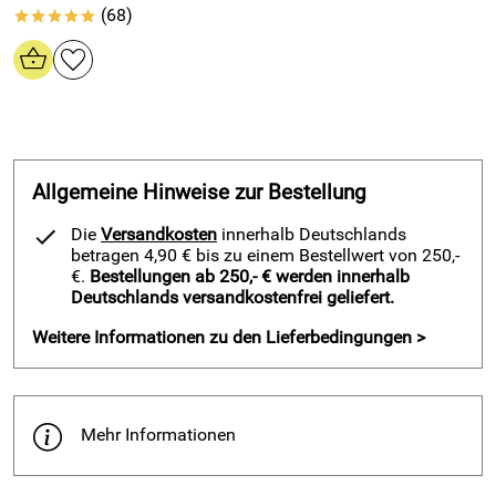
Flammbestänigkeit: gering
(68)
*****
Alterungsbeständigkeit: ausgezeichnet
Bezinbeständigkeit: schlecht
Beständigkeit gegenüber pflanzlichen Ölen: gut
Beständigkeit gegenüber mineralischen Fetten u. Ölen:
schlecht
Beständigkeit gegenüber Alkohol: gut
Allgemeine Hinweise zur Bestellung
Beständigkeit gegen Säuren und Laugen: gut
Die
Versandkosten
innerhalb Deutschlands
betragen 4,90 € bis zu einem Bestellwert von 250,-
€.
Bestellungen ab 250,- € werden innerhalb
Deutschlands versandkostenfrei geliefert.
Hersteller: Fugendichtband24 GmbH, Hommeswiese 43
57258 Freudenberg, www.fugendichtband24.com
Weitere Informationen zu den Lieferbedingungen >
Verantwortliche Person: vertr. d. d. Geschäftsführer Reiner
Schneider, Hommeswiese 43 57258 Freudenberg,
Mehr Informationen