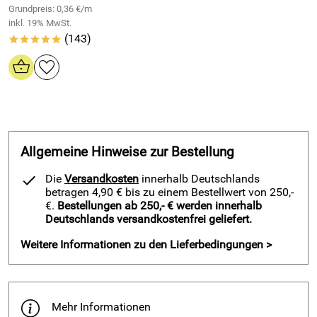
einseitig selbstklebend
:
Grundpreis: 0,36 €/m
inkl. 19% MwSt.
Rohstoffbasis: EPDM
(143)
*****
Farbe: schwarz
Masstoleranzen: ISO 3302 1, Klasse E3
Temperaturbeständigkeit: -30°C bis + 110°C, kurzfristig
bis + 150°C
Beständigkeit gegen Witterung, Ozon u. UV:
ausgezeichnet
Allgemeine Hinweise zur Bestellung
Flammbestänigkeit: gering
Alterungsbeständigkeit: ausgezeichnet
Die
Versandkosten
innerhalb Deutschlands
betragen 4,90 € bis zu einem Bestellwert von 250,-
Bezinbeständigkeit: schlecht
€.
Bestellungen ab 250,- € werden innerhalb
Beständigkeit gegenüber pflanzlichen Ölen: gut
Deutschlands versandkostenfrei geliefert.
Beständigkeit gegenüber mineralischen Fetten u. Ölen:
Weitere Informationen zu den Lieferbedingungen >
schlecht
Beständigkeit gegenüber Alkohol: gut
Beständigkeit gegen Säuren und Laugen: gut
Mehr Informationen