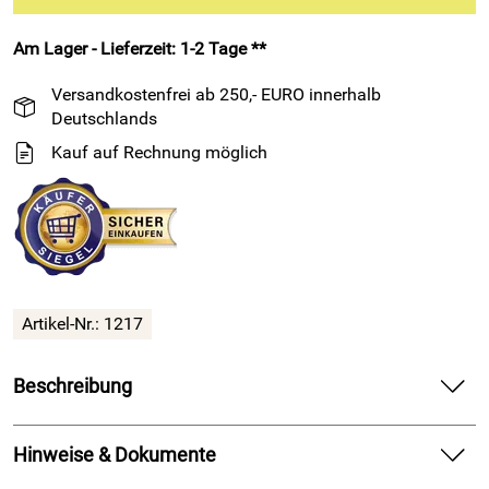
Am Lager - Lieferzeit: 1-2 Tage **
Versandkostenfrei ab 250,- EURO innerhalb
Deutschlands
Kauf auf Rechnung möglich
Artikel-Nr.: 1217
Beschreibung
25 Meter EPDM Vierkantprofil 25mm x 20mm einseitig
selbstklebend ca. 15° Shore A
Hinweise & Dokumente