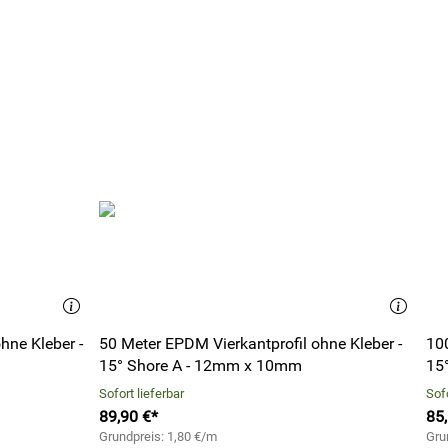
hne Kleber -
50 Meter EPDM Vierkantprofil ohne Kleber -
100
15° Shore A - 12mm x 10mm
15
Sofort lieferbar
Sofo
89,90 €*
85
Grundpreis: 1,80 €/m
Gru