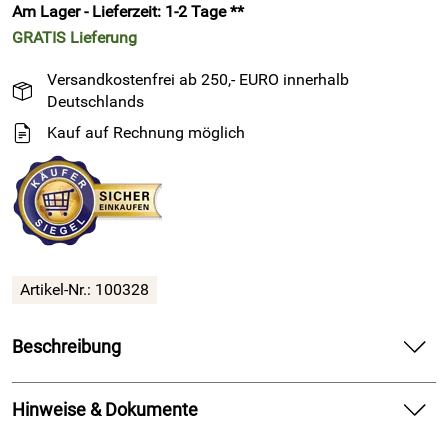
Am Lager - Lieferzeit: 1-2 Tage **
GRATIS
Lieferung
Versandkostenfrei ab 250,- EURO innerhalb
Deutschlands
Kauf auf Rechnung möglich
Artikel-Nr.: 100328
Beschreibung
15 Meter EPDM Vierkantprofil 50mm x 50mm Stärke ca. 15°
Shore A
Hinweise & Dokumente
Das EPDM hat eine offenzellige Stuktur im inneren und eine