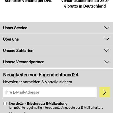
Schneller Versand per DHL
Versandkostenfrei ab 250,-
€ brutto in Deutschland
Unser Service
Kontakt
Über uns
Newsletter
Unsere Bestseller
Unsere Zahlarten
Zahlung und Versand
Marken
Kundenlogin
Unsere Versandpartner
Neu
Made in Germany
Neuigkeiten von Fugendichtband24
Kundenbewertungen (4.405)
Newsletter anmelden & Vorteile sichern
5,0/5
*****
Newsletter - Erlaubnis zur E-Mailwerbung
Ich möchte regelmäßig interessante Angebote per E-Mail erhalten.
Meine E-Mail-Adresse wird nicht an andere Unternehmen