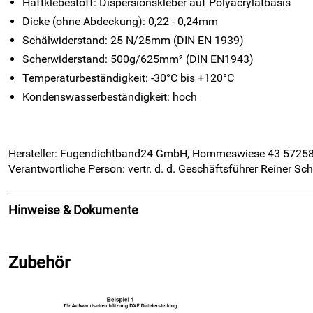
Haftklebestoff: Dispersionskleber auf Polyacrylatbasis
Dicke (ohne Abdeckung): 0,22 - 0,24mm
Schälwiderstand: 25 N/25mm (DIN EN 1939)
Scherwiderstand: 500g/625mm² (DIN EN1943)
Temperaturbeständigkeit: -30°C bis +120°C
Kondenswasserbeständigkeit: hoch
Hersteller: Fugendichtband24 GmbH, Hommeswiese 43 5725
Verantwortliche Person: vertr. d. d. Geschäftsführer Reiner 
Hinweise & Dokumente
Dokumente zum Download:
Zubehör
Spezifikationen DXF-Datei für Plott von Flachdichtunge