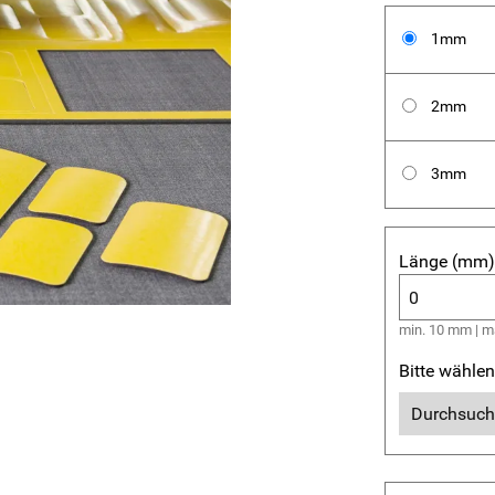
1mm
2mm
3mm
Länge (mm)
min. 10 mm | 
Bitte wählen
Durchsuc