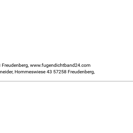
8 Freudenberg, www.fugendichtband24.com
Schneider, Hommeswiese 43 57258 Freudenberg,
n (492kB)