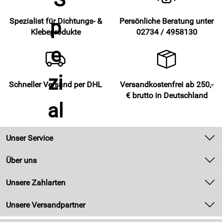
57258 Freudenberg, www.fugendichtband24.de
Spezialist für Dichtungs- &
Persönliche Beratung unter
Verantwortliche Person: vertr. d. d. Geschäftsführer Reiner
Klebeprodukte
02734 / 4958130
Schneider, Hommeswiese 43, 57258 Freudenberg,
Schneller Versand per DHL
Versandkostenfrei ab 250,-
€ brutto in Deutschland
Unser Service
Kontakt
Über uns
Newsletter
Unsere Bestseller
Unsere Zahlarten
Zahlung und Versand
Marken
Kundenlogin
Unsere Versandpartner
Neu