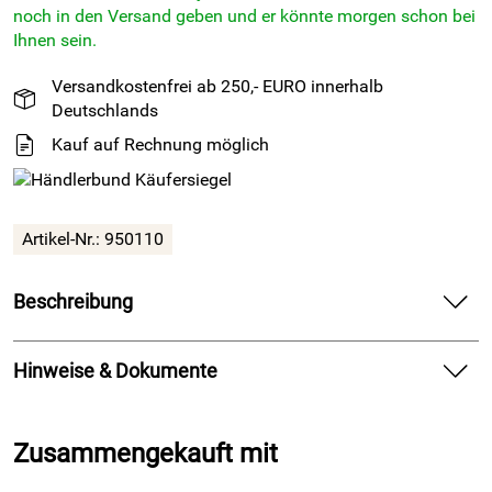
noch in den Versand geben und er könnte morgen schon bei
Ihnen sein.
Versandkostenfrei ab 250,- EURO innerhalb
Deutschlands
Kauf auf Rechnung möglich
Artikel-Nr.: 950110
Beschreibung
SONDERPOSTEN Neopren-Zellkautschuk 6mm x 6mm -
einseitig selbstklebend - 5m Rolle
Hinweise & Dokumente
Neopren-Zellkautschuk (CR) ist für hohe Anforderungen
Dokumente zum Download:
bezüglich Temperatur, Entflammbarkeit, Öl-, Säure-, Laugen-
Zusammengekauft mit
und Fettbeständigkeit geeignet.
Produktdatenblatt (1.026kB)