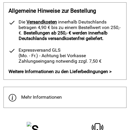
Shore Härte 00 - (ASTM D 2240): 50+/-5
Reaktionsklasse auf Feuer: M3
Allgemeine Hinweise zur Bestellung
Rauchklasse: F3
Die
Versandkosten
innerhalb Deutschlands
Peroxydische Vernetzung: kein Schwefel
betragen 4,90 € bis zu einem Bestellwert von 250,-
€.
Bestellungen ab 250,- € werden innerhalb
Technische Daten doppelseitiges Klebeband
Deutschlands versandkostenfrei geliefert.
Klebstoffeigenschaften: Der Kleber ist ein lösemittelfreier,
Expressversand GLS
modifizeirter Acrylatkleber auf Basis wässriger Dispersion.
(Mo. - Fr.)
- Achtung bei Vorkasse
Er zeigt einen sehr guten Tack verbunden mit einer sehr
Zahlungseingang notwendig zzgl. 7,50 €
hohen Klebekraft auch auf schwierigen Oberflächen.
Weitere Informationen zu den Lieferbedingungen >
Träger: PES/PVA Gittergelege
Gesamtstärke: 0,08mm
Klebekraft: min. 18N/25mm (kontaktzeit 1 Std.)
Mehr Informationen
Klebergewicht: 70g/m²
Temperaturbeständigkeit: -40°C bis +90°C
Hersteller: Fugendichtband24 GmbH, Hommeswiese 43,