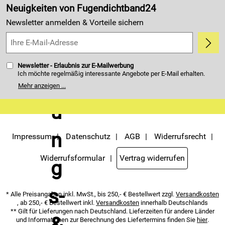
Made in Germany
Neuigkeiten von Fugendichtband24
Kundenbewertungen (4.405)
Newsletter anmelden & Vorteile sichern
5,0/5
*****
Newsletter - Erlaubnis zur E-Mailwerbung
Ich möchte regelmäßig interessante Angebote per E-Mail erhalten.
Meine E-Mail-Adresse wird nicht an andere Unternehmen
Mehr anzeigen ...
weitergegeben. Zu statistischen Zwecken wird in anonymer Form
ausgewertet, welche Links im Newsletter geklickt werden. Dabei ist
nicht erkennbar, welche konkrete Person geklickt hat. Diese
Einwilligung zur Nutzung meiner E-Mail- Adresse für Werbezwecke
kann ich jederzeit mit Wirkung für die Zukunft widerrufen. Die
Möglichkeit hierzu finden Sie unter dem Link "Newsletter" im
Servicemenü unten rechts, oder indem Sie den Link "Abmelden" am
Impressum
Datenschutz
AGB
Widerrufsrecht
Ende des Newsletters anklicken. Die
Datenschutzerklärung
habe ich
zur Kenntnis genommen.
Widerrufsformular
Vertrag widerrufen
* Alle Preisangaben inkl. MwSt., bis 250,- € Bestellwert zzgl.
Versandkosten
, ab 250,- € Bestellwert inkl.
Versandkosten
innerhalb Deutschlands
** Gilt für Lieferungen nach Deutschland. Lieferzeiten für andere Länder
und Informationen zur Berechnung des Liefertermins finden Sie
hier
.