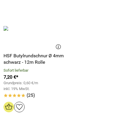
Hier hat der Neopren-Zellkautschuk deutliche Vorteile
gegenüber dem EPDM-Zellkautschuk. Zusätzlich verfügt der
Neopren-Zellkautschuk über gute Eigenschaften bezüglich
Witterung, Alterung und Ozon.
Technische Daten Neopren Zellkautschuk
Rohstoffbasis: CR/NBR
Zellstruktur: geschlossenzellig
HSF Butylrundschnur Ø 4mm
Rohdichte: ca. 150kg/m³ (+/- 25kg/m³)
schwarz - 12m Rolle
Farbe: schwarz
Sofort lieferbar
Temperatur: -40°C bis +100°C
7,20 €*
Grundpreis: 0,60 €/m
Bruchdehnung nach ASTM D 412: >250%
inkl. 19% MwSt.
Zugfestigkeit nach ASTM D 412: 1270 k Pa
(25)
*****
Weiterreißfestigkeit nach ASTM D 624: 0,43kN/m
Wasseraufnahme nach ASTM D 1056:<5%
Flammwidrigkeit (UL94): UL 94 - HF 1 - von 2 bis 8mm
Gelbe Karte: UL 94 - VO - von 8 bis 40mm