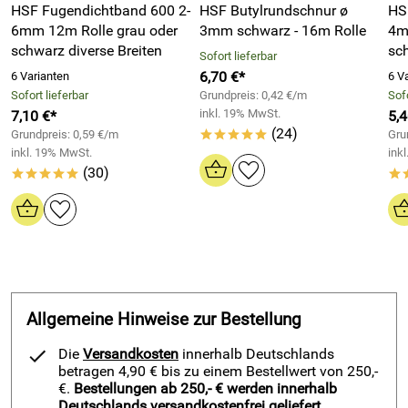
wie lange und wie dicht es wird muß die Zeit zeigen.
HSF Fugendichtband 600 2-
HSF Butylrundschnur ø
HS
6mm 12m Rolle grau oder
3mm schwarz - 16m Rolle
4m
Kaufdatum: 07.11.2023
Vorteile
MD MS Polymer Klebstoff / Dichtstoff grau - mit
schwarz diverse Breiten
sch
Bewertungsdatum: 18.11.2023
Sofort lieferbar
ISEGA Zertifikat - Lebendmittel unbedenklich
6,70 €*
6 Varianten
6 V
Sofort lieferbar
Grundpreis: 0,42 €/m
Sofo
mit ISEGA Zertifikat - lebensmittelunbedenklich
inkl. 19% MwSt.
7,10 €*
5,4
kann nass auf nass verarbeitet werden
(24)
Grundpreis: 0,59 €/m
Gru
*****
besser für Mitarbeiter weil frei von Isocyanat und Silikon
inkl. 19% MwSt.
ink
schleifbar und überstreichbar mit Dispersionsfarben
(30)
*****
*
geruchlos
kann zum Kleben und Dichten verwendet werden
Häufige Andwendungsbereiche von
MD MS Polymer grau -
hochwertiger Klebstoff / Dichtstoff
lebendmittelunbedenklich
:
MS Polymer Klebstoff wird in Industrie und Handwerk
Allgemeine Hinweise zur Bestellung
häufig verwendet. Enorm vielseitig und an sehr vielen
Die
Versandkosten
innerhalb Deutschlands
Materialien verwendbar finden wir den Klebe- und Dichtstoff
betragen 4,90 € bis zu einem Bestellwert von 250,-
z. B. in Yacht und Bootsbau. Seine Verträglichkeit für viele
€.
Bestellungen ab 250,- € werden innerhalb
Kunststoffe und Metall, sowie Holz macht ihn im Bootsbau
Deutschlands versandkostenfrei geliefert.