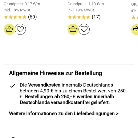
drei Membranen eingearbeitet. Das bedeutet noch mehr
Grundpreis: 0,17 €/m
Grundpreis: 1,13 €/m
Gru
Sicherheit für Ihr Haus. Alle 25mm befindet sich eine
inkl. 19% MwSt.
inkl. 19% MwSt.
ink
Membran im Quellband. Je nach bestellter Breite bieten bis
(69)
(17)
*****
*****
*
zu 3 Membranen im Kompriband noch mehr Schutz vor
eindringender Nässe.
Alle Anforderungen an luftdichte und schlagregendichte
Abdichtung werden von diesem HSF Multiband erfüllt.
Produktvorteile HSF Kompriband
schlagregendicht von 4 -
Allgemeine Hinweise zur Bestellung
15 mm - 64mm Breite - 14,1m Rolle
:
Die
Versandkosten
innerhalb Deutschlands
Quellband für alle Funktionsbereiche in der Bau- und
betragen 4,90 € bis zu einem Bestellwert von 250,-
Fensterfugenabdichtung
€.
Bestellungen ab 250,- € werden innerhalb
Deutschlands versandkostenfrei geliefert.
schlagregendichte Abdichtung
luftdichte Abdichtung = wärme- und schalldämmend
Weitere Informationen zu den Lieferbedingungen >
mit Membrantechnologie für noch mehr Sicherheit
wetterunabhängiger Einbau
leichte Handhabung