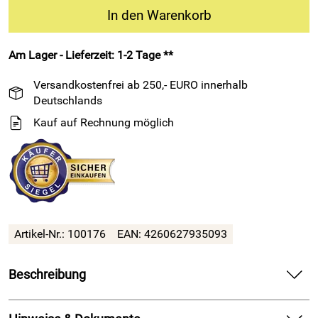
In den Warenkorb
Am Lager - Lieferzeit: 1-2 Tage **
Versandkostenfrei ab 250,- EURO innerhalb
Deutschlands
Kauf auf Rechnung möglich
Artikel-Nr.: 100176
EAN: 4260627935093
Beschreibung
HSF Quellband / Kompriband - schlagregendicht von 4 - 15
mm - 64mm Breite - 14,1m Rolle - 600 Pa