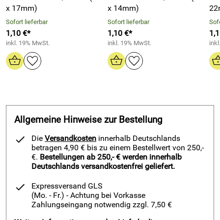
hohe Rückfederung
x 17mm)
x 14mm)
22
Hohe Temperaturstabilität
– Beständig bis 300 °C,
Sofort lieferbar
Sofort lieferbar
Sofo
geprüft nach DIN 52913
1,10 €*
1,10 €*
1,1
Druckfest bis 50 MPa
– Sicher in Hochdrucksystemen
inkl. 19% MwSt.
inkl. 19% MwSt.
ink
einsetzbar
Flexibel und anpassbar
– Leicht zuzuschneiden und zu
montieren
Zertifizierte Qualität
– TA-Luft, DIN-DVGW, DVGW H2-
ready, Fire-Safe, ÖVGW, SVGW
Vielseitig einsetzbar
– Perfekt für Rohrleitungen,
Allgemeine Hinweise zur Bestellung
Flanschverbindungen, Maschinenbau und mehr
Die
Versandkosten
innerhalb Deutschlands
betragen 4,90 € bis zu einem Bestellwert von 250,-
€.
Bestellungen ab 250,- € werden innerhalb
KLINGERSIL® C-4400
Dichtungsmaterial besteht aus
Deutschlands versandkostenfrei geliefert.
Aramidfasern, gebunden mit NBR, und bietet herausragende
Beständigkeit gegen Öle, Wasser, Dampf, Gase, Kraftstoffe
Expressversand GLS
und schwache Säuren. Speziell entwickelt für
(Mo. - Fr.)
- Achtung bei Vorkasse
anspruchsvolle Anwendungen, widersteht das Material
Zahlungseingang notwendig zzgl. 7,50 €
hohen Temperaturen und Drücken.