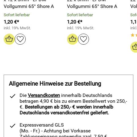
Außendurchmesser: Ø 24 mm
Vollgummi 65° Shore A
Vollgummi 65° Shore A
Vo
Innendurchmesser: Ø 18 mm
Sofort lieferbar
Sofort lieferbar
Sofo
1,20 €*
1,20 €*
1,1
Materialstärke: 3 mm
inkl. 19% MwSt.
inkl. 19% MwSt.
ink
Polymerbasis: EPDM
*
Farbe: schwarz
Härte: ca. 65° Shore A
Dichte: ca. 1,4 g/cm³
Reißdehnung: 200%
Temperaturbereich: -30°C bis + 100°C
Allgemeine Hinweise zur Bestellung
Millimetergenaue Flachdichtungen durch Fertigung mit
Die
Versandkosten
innerhalb Deutschlands
CNC-Schneidplotter:
betragen 4,90 € bis zu einem Bestellwert von 250,-
Für eine hohe Dichtqualität werden unsere Flachdichtungen
€.
Bestellungen ab 250,- € werden innerhalb
/ Flanschdichtungen mit CNC-Schneidplotter
Deutschlands versandkostenfrei geliefert.
millimetergenau aus unseren hochwertigen Vollgummi-
Matten geschnitten. Die Oberflächenbeschaffenheit des am
Expressversand GLS
Rohr anliegenden Materials wird dadurch nicht verändert.
(Mo. - Fr.)
- Achtung bei Vorkasse
Zahlungseingang notwendig zzgl. 7,50 €